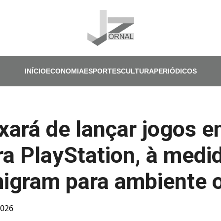
Pular para o conteúdo principal
INÍCIO
ECONOMIA
ESPORTES
CULTURA
PERIÓDICOS
xará de lançar jogos 
ra PlayStation, à medi
igram para ambiente o
2026