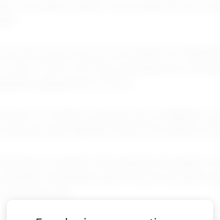
plicará a jogos lançados, ou já programados para 
ata.
ony informou que começará a desativar a PlayStat
os, como o PS3 e o PS Vita, começando por merca
xpandindo globalmente em 2027.
êm entre 15 e 20 anos, não são mais compatíveis c
utilizados pela PlayStation Network moderna, inf
as lojas, os usuários não poderão mais adquirir 
conteúdos comprados anteriormente continuem dis
íodo previsível.