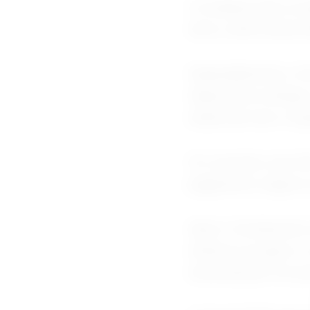
A mudança não se a
disco, antes dessa d
Separadamente, a S
dispositivos antig
ainda este ano e e
Os consoles, que t
pagamento seguros 
Após o fechamento d
embora os jogos e 
download por um per