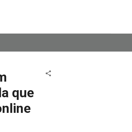
em
da que
nline