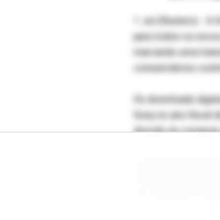
1 Jul (Reuters) - A 
para todos os novos
marcando uma transi
consumidores contin
Os downloads digit
Sony no ano fiscal 
direção às compras 
A empresa japonesa 
PlayStation lançado
por varejistas excl