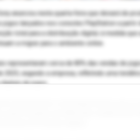
Sony anunciou nesta quarta-feira que deixará de pro
 jogos lançados nos consoles PlayStation a partir 
ção total para a distribuição digital, à medida qu
uam a migrar para o ambiente online.
ais representaram cerca de 80% das vendas de jog
de 2025, segundo a empresa, refletindo uma tendên
digitais de jogos.
de entretenimento e tecnologia informou que os n
s a partir de janeiro de 2028 serão vendidos pela P
usivamente em formatos digitais.