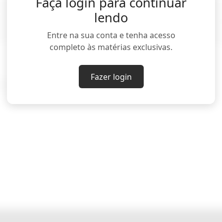
Faça login para continuar
encerrada no México, em Honduras e na Nicarágua a
lendo
mercados da América Latina e do Oriente Médio ai
Entre na sua conta e tenha acesso
PS Vita serão encerradas em todos os demais merc
completo às matérias exclusivas.
Fazer login
ar Mehraj, em Bengaluru)