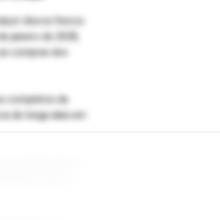
duzir discos físicos
de janeiro de 2028,
e as compras dos
os completos da
cia de longa data em
ovos títulos para o
layStation Store e