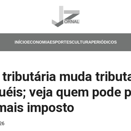
Pular para o conteúdo principal
INÍCIO
ECONOMIA
ESPORTES
CULTURA
PERIÓDICOS
tributária muda tribut
uéis; veja quem pode 
mais imposto
026