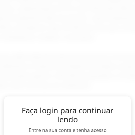
resas, a substituição do PIS e da Cofins pela CBS p
eral inicialmente, além de permitir o aproveitament
2029, a entrada em vigor do IBS fará com que a loc
tributada por estados e municípios.
icas, nada muda para quem possui poucos imóveis 
malmente no Imposto de Renda. No entanto, propr
eceita anual superior a R$ 240 mil passarão a recol
ção sobre esse tipo de rendimento.
Faça login para continuar
lendo
Entre na sua conta e tenha acesso