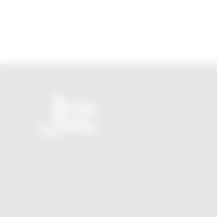
O seu novo JornalZ sem propaganda e sem tendência
política!