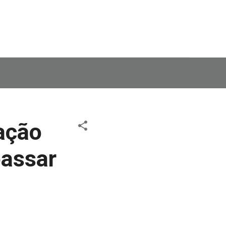
ação
passar