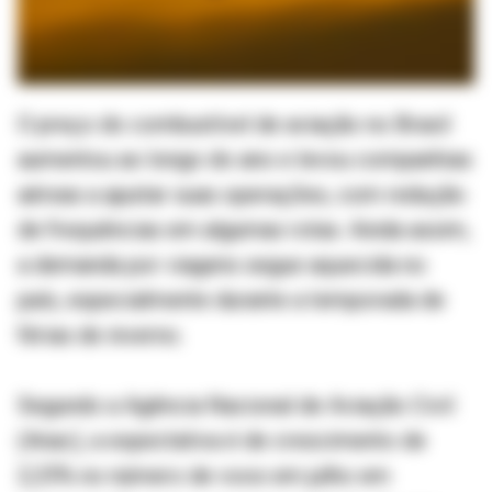
O preço do combustível de aviação no Brasil
aumentou ao longo do ano e levou companhias
aéreas a ajustar suas operações, com redução
de frequências em algumas rotas. Ainda assim,
a demanda por viagens segue aquecida no
país, especialmente durante a temporada de
férias de inverno.
Segundo a Agência Nacional de Aviação Civil
(Anac), a expectativa é de crescimento de
2,25% no número de voos em julho em