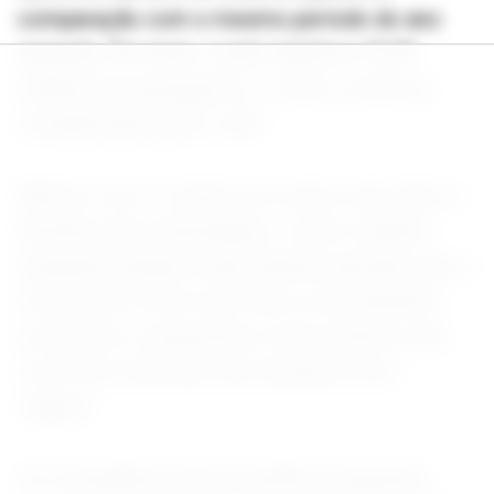
comparação com o mesmo período do ano
passado. Em maio, o país registrou 10,55
milhões de passageiros, o maior volume já
contabilizado para o mês.
Mesmo com o cenário de custos mais altos e
famílias mais endividadas, o setor mantém
expansão gradual. Especialistas apontam que o
movimento ocorre em meio a um ambiente
econômico e geopolítico mais instável, mas
com forte interesse dos brasileiros por
viagens.
As companhias aéreas também ampliaram