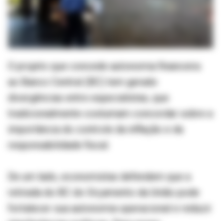
O projeto que concede autonomia financeira
ao Banco Central (BC) tem gerado
divergências entre especialistas, que
tradicionalmente costumam concordar sobre a
importância do controle da inflação e da
responsabilidade fiscal.
De um lado, economistas defendem que a
retirada do BC do Orçamento da União pode
fortalecer sua autonomia operacional e reduzir