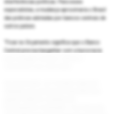
interferências políticas. Para esses
especialistas, a mudança aproximaria o Brasil
das práticas adotadas por bancos centrais de
outros países.
“Ficar no Orçamento significa que o Banco
Central precisa barganhar com a burocracia
para conseguir recursos”, afirmou o
economista José Júlio Senna.
Na mesma linha, Luiz Fernando Figueiredo
defendeu que a proposta é importante para
garantir melhores condições de
funcionamento à instituição: “Você não pode