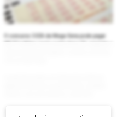
O concurso 3.026 da Mega-Sena pode pagar
R$ 27 milhões nesta quinta-feira (2), segundo a
Caixa Econômica Federal. O sorteio ocorre às
21h, em São Paulo.
As apostas podem ser feitas até as 20h nas
agências lotéricas ou pela internet. O bilhete
mínimo, com seis números, custa R$ 6.
Se um apostador faturar o prêmio principal