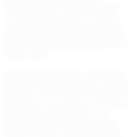
exportações de café não torrado somaram
167,9 mil toneladas, aumento de 25,4% na
comparação anual, enquanto a receita ficou
praticamente estável, em US$935,6 milhões,
alta de 0,2%, pressionada pela queda de 20,1%
no preço médio.
No segmento de proteínas, os embarques de
carne bovina fresca, refrigerada ou congelada
chegaram a 279,7 mil toneladas em junho, alta
de 16,0% sobre um ano antes, com receita de
US$1,83 bilhão, avanço de 39,2%. Já as
exportações de carnes de aves somaram
452,5 mil toneladas, crescimento de 44,6%,