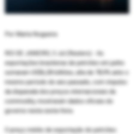
Por Marta Nogueira
RIO DE JANEIRO, 3 Jul (Reuters) - As
exportações brasileiras de petróleo em junho
somaram US$6,28 bilhões, alta de 78,9% ante o
mesmo período do ano passado, com impulso
da disparada dos preços internacionais da
commodity, mostraram dados oficiais do
governo nesta sexta-feira.
O preço médio de exportação do petróleo