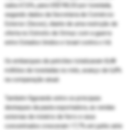
subiu 67,6%, para US$740,53 por tonelada,
segundo dados da Secretaria de Comércio
Exterior (Secex), diante de uma restrição de
oferta no Estreito de Ormuz com a guerra
entre Estados Unidos e Israel contra o Irã.
Os embarques de petróleo totalizaram 8,48
milhões de toneladas no mês, avanço de 6,8%
na comparação anual.
Também figurando entre os principais
destaques da pauta exportadora, as vendas
externas de minério de ferro e seus
concentrados cresceram 17,7% em junho ante