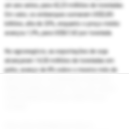
um ano antes, para 42,23 milhões de toneladas.
Em valor, os embarques somaram US$2,85
bilhões, alta de 20%, enquanto o preço médio
avançou 1,9%, para US$67,42 por tonelada.
No agronegócio, as exportações de soja
alcançaram 14,50 milhões de toneladas em
junho, avanço de 8% sobre o mesmo mês de
2025. Em valor, os embarques totalizaram
US$6,26 bilhões, alta de 17,3%, com o preço
médio subindo 8,5%, para US$431,62 por
tonelada.
Entre outros destaques do mês, as