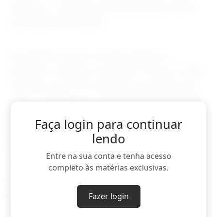
enquanto o valor exportado aumentou 62,4%,
para US$912,8 milhões.
Na direção oposta, as exportações de
açúcares e melaços recuaram 7,2% em volume
em junho, para 3,13 milhões de toneladas. Em
valor, os embarques somaram US$1,09 bilhão,
queda de 24,3%, refletindo também a retração
Faça login para continuar
de 18,4% no preço médio, para US$349,59 por
lendo
tonelada.
Entre na sua conta e tenha acesso
completo às matérias exclusivas.
Veja a seguir tabela com as exportações das
principais commodities do país:
Fazer login