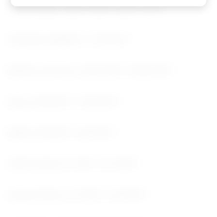
Commodity Junho 2026 Junho 2025
Petróleo 8,48 MI T 7,95 MI T
Minério de Ferro 42,23 MI T 35,87 MI T
Soja 14,50 MI T 13,42 MI T
Milho 0,44 MI T 0,37 MI T
Café Verde 0,17 MI T 0,13 MI T
Açúcar Bruto 3,13 MI T 3,37 MI T