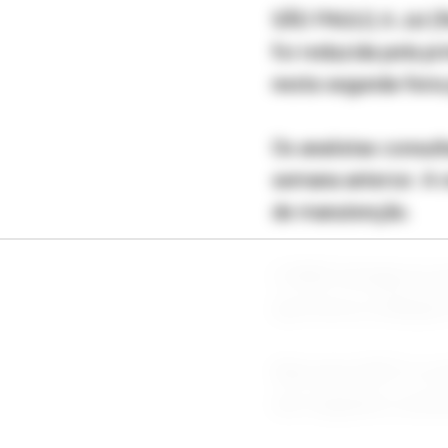
SÃO PAULO, 6 Jul (R
foi reduzida pela p
nesta segunda-feira
Os analistas consul
semana anterior. A 
de manutenção.
O IBGE divulga na s
que levou a inflaçã
Mas para 2027 a con
ano seguinte a esti