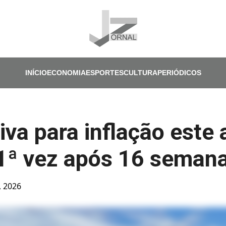
Pular para o conteúdo principal
INÍCIO
ECONOMIA
ESPORTES
CULTURA
PERIÓDICOS
iva para inflação este
 1ª vez após 16 seman
, 2026