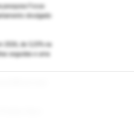
na pesquisa Focus
antamento divulgado
m 2026, de 5,33% na
ltas seguidas e uma
o de 0,58% em maio
7% antes. Para o