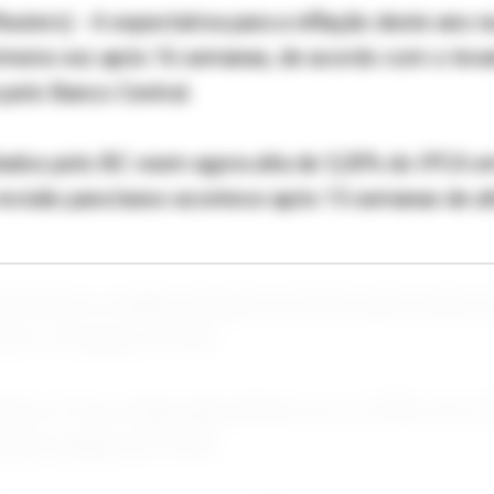
euters) - A expectativa para a inflação deste ano 
rimeira vez após 16 semanas, de acordo com o lev
 pelo Banco Central.
tados pelo BC veem agora alta de 5,30% do IPCA e
revisão para baixo acontece após 15 semanas de a
exta-feira os dados de junho do IPCA, após avanç
o em 12 meses a 4,72%.
ta no Focus subiu pela sétima vez, a 4,18%, de 4,1
mativa segue em 3,70%.