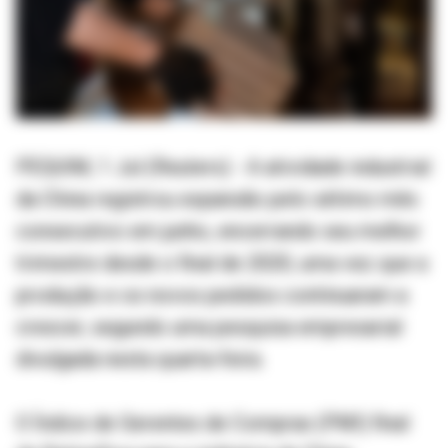
PEQUIM, 1 Jul (Reuters) - A atividade industrial
da China registrou expansão pelo sétimo mês
consecutivo em junho, encerrando seu melhor
trimestre desde o final de 2020, uma vez que a
produção e os novos pedidos continuaram a
crescer, segundo uma pesquisa empresarial
divulgada nesta quarta-feira.
O Índice de Gerentes de Compras (PMI) final