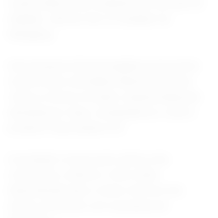
e pela melhora nas condições do mercado de
trabalho”, afirmou Yao Yu, fundador da
RatingDog.
Uma pesquisa oficial divulgada na terça-feira
mostrou que a atividade industrial da China
voltou a crescer em junho, impulsionada pela
demanda por chips, computadores e outros
produtos relacionados à IA.
A produção cresceu pelo sétimo mês
consecutivo, embora o ritmo tenha
desacelerado para o menor nível em três
meses, de acordo com a pesquisa da