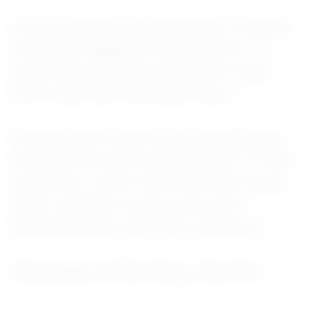
Os novos negócios de exportação, no entanto,
caíram pelo segundo mês consecutivo. Os
preços de exportação continuaram a subir,
mas na taxa mais lenta desde março.
As pressões de custo diminuíram ainda mais.
Os preços dos insumos subiram pelo 12º mês
consecutivo, mas no ritmo mais fraco desde
janeiro, enquanto os preços de venda
aumentaram pelo sexto mês consecutivo.
(Reportagem de Ellen Zhang e Ryan Woo)