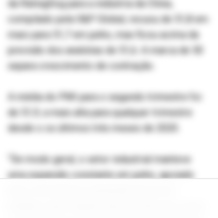
da RatingDog para a indústria da China,
compilado pela S&P Global, recuou de 51,8 em
maio para 51,7 em junho, mas ficou acima da
previsão dos analistas de 51,6. A marca de 50
separa crescimento de contração.
A média do PMI para o segundo trimestre foi
de 51,9, a mais alta para qualquer trimestre
desde o os últimos três meses de 2020.
“De modo geral, o setor industrial manteve
uma expansão constante em junho, apoiado
pelo crescimento sustentado de novos
pedidos, pela redução das pressões de custos