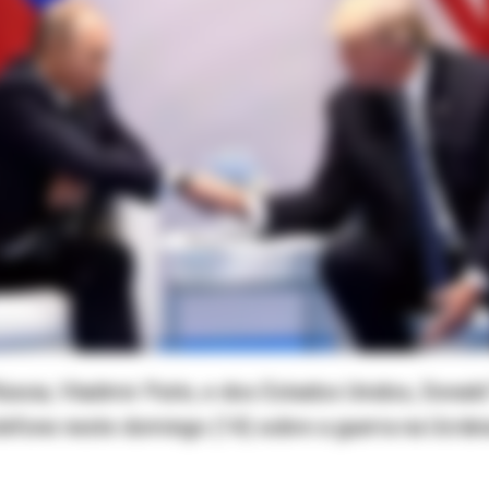
ússia, Vladimir Putin, e dos Estados Unidos, Donal
efone neste domingo (14) sobre a guerra na Ucrâni