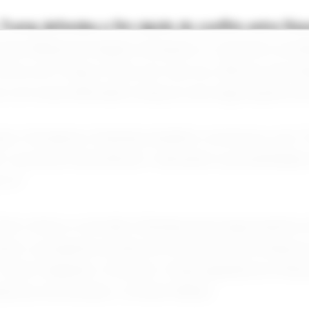
Trump defendeu o fim rápido do conflito entre Rúss
para influenciar aliados europeus e o governo ucran
corre em França. Putin, por sua vez, afirmou que a
a civil russa dificultam avanços nas negociações de
niano Volodymyr Zelensky também conversou com 
a “conversa maravilhosa”, indicando a possibilidad
o G7.
Putin voltou a convidar Zelensky para negociações
tiram o programa nuclear do Irã e possíveis avanç
Teerã. Segundo o Kremlin, Trump agradeceu à Rúss
tativas envolvendo o Oriente Médio.