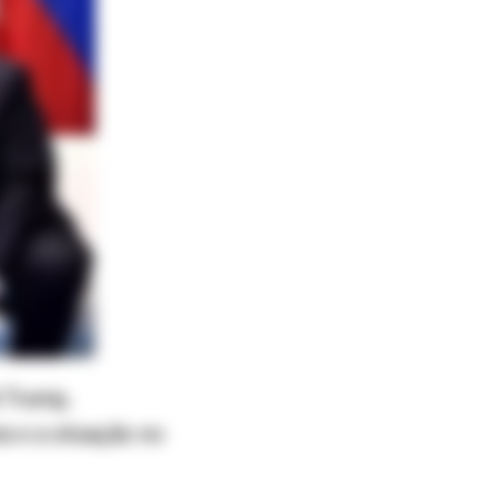
d Trump,
a e a situação no