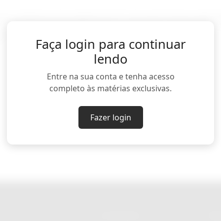
às vésperas da cúpula do G7, da qual Trump partic
s.
Faça login para continuar
lendo
Entre na sua conta e tenha acesso
completo às matérias exclusivas.
Fazer login
CATEGORIAS
RED