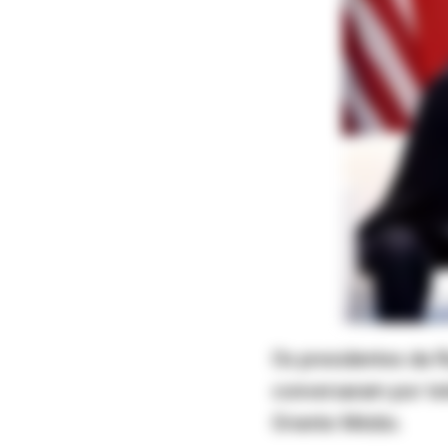
Os presidentes da R
conversaram por tel
Oriente Médio.