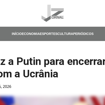
Pular para o conteúdo principal
INÍCIO
ECONOMIA
ESPORTES
CULTURA
PERIÓDICOS
z a Putin para encerrar
om a Ucrânia
5, 2026