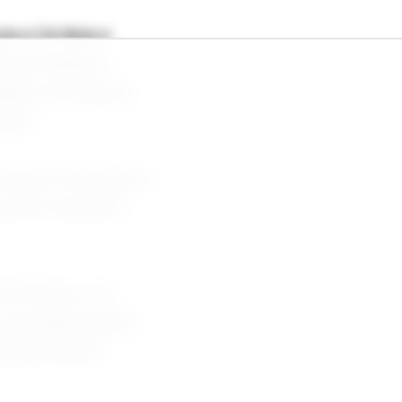
ia e Ucrânia e
iano durante a
taques ucranianos
 paz.
Trump no domingo e
e de um encontro
 em Moscou. Os
os nas negociações
ia pelo apoio