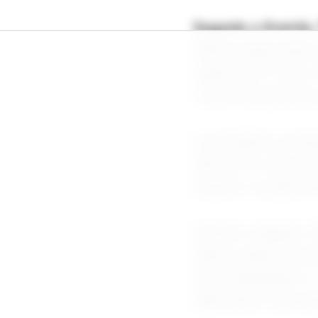
Segundo o Kremlin, 
indicou disposição 
cúpula do G7, que o
contra infraestrutur
O presidente ucra
afirmou ter tido um
durante a reunião d
Durante a ligação, 
líderes ainda discu
entre Washington e 
diplomático nas tra