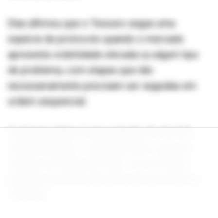
Dias afirmou que o Tesouro segue uma
espécie de protocolo quando o mercado
apresenta volatilidade elevada ou algum tipo
de problema, com etapas que não
necessariamente precisam ser seguidas em
ordem sequencial.
A primeira delas é uma redução do nível de
oferta de títulos. A segunda seria o que ele
chamou de "oferta de crise", um lote muito
pequeno de títulos para não gerar pressão no
mercado.