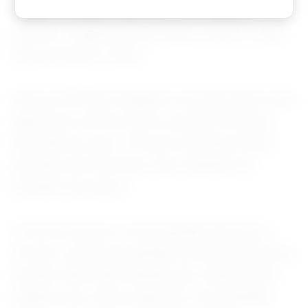
respire e possa voltar a fluir de maneira
normal, e a gente possa voltar a emitir o mais
breve possível", disse.
Após as NTN-Bs atingirem remunerações reais
superiores a 8% ao ano no período recente,
Dias afirmou que o Tesouro atua para aliviar
pressões do mercado, mas é apenas um
tomador de preços.
"O nível dos juros é uma questão não para o
Tesouro, mas uma questão da macroeconomia
do país. Não tenho dúvida que o Brasil pode
melhorar em vários aspectos, mas também