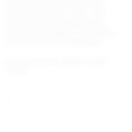
tenho certeza que o país tem um bom
posicionamento", disse, citando o nível
confortável de reservas internacionais,
investimentos estrangeiros consistentes e
uma economia que tem surpreendido.
(Por Bernardo Caram, edição de Isabel
Versiani)