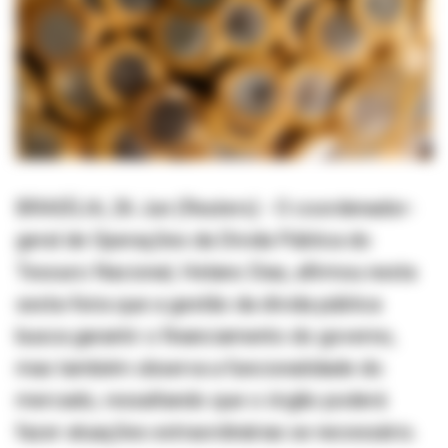
BRASÍLIA, 26 Jun (Reuters) - O coordenador-
geral de Operações da Dívida Pública do
Tesouro Nacional, Helano Dias, afirmou nesta
sexta-feira que a gestão da dívida pública
busca garantir o financiamento do governo,
mas também observa a funcionalidade do
mercado, ressaltando que o órgão poderá
fazer atuações extraordinárias se necessário.