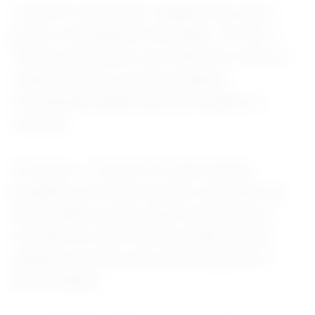
O terceiro movimento, segundo ele, seria o
próprio cancelamento de leilões. Por fim, o
Tesouro pode atuar com leilões de compra e
venda de títulos ou mesmo apenas
recomprando papéis para dar liquidez ao
mercado.
Em março, o Tesouro fez intervenções
pesadas no mercado ao fazer recompras de
títulos públicos para reduzir distorções no
mercado em meio à forte pressão trazida
naquele momento pelo início da guerra no
Oriente Médio.