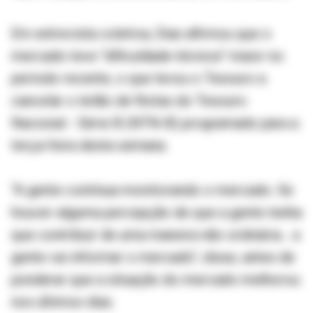
Em entrevista coletiva, Dias afirmou que o
mercado teve “dificuldade técnica” maior no
período recente, o que levou o Tesouro a
cancelar o leilão de Notas do Tesouro
Nacional - Série B (NTN-B) programado para a
terça-feira desta semana.
"A gente continua monitorando o mercado. Se
houver alguma percepção de que a gente tenha
que contribuir de uma maneira não ordinária... a
gente vai informar o mercado", disse, antes de
ponderar que a situação do mercado melhorou
nos últimos dias.