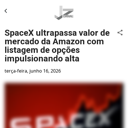
Pular para o conteúdo principal
SpaceX ultrapassa valor de
mercado da Amazon com
listagem de opções
impulsionando alta
terça-feira, junho 16, 2026