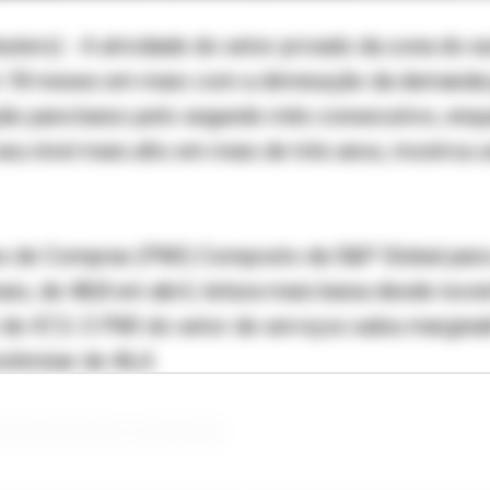
ters) - A atividade do setor privado da zona do e
m 18 meses em maio com a diminuição da demanda 
ção para baixo pelo segundo mês consecutivo, enq
seu nível mais alto em mais de três anos, mostrou
es de Compras (PMI) Composto da S&P Global para
aio, de 48,8 em abril, leitura mais baixa desde no
 de 47,5. O PMI do setor de serviços subiu margina
eliminar de 46,4.
e 50,0 indica contração.