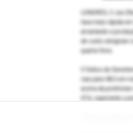
LONDRES, 3 Jun (Reu
taxa mais rápida e
arrastando a produ
de custo atingiram 
quarta-feira.
O Índice de Gerent
caiu para 48,5 em m
acima da preliminar
47,6, superando a pr
Uma leitura abaixo d