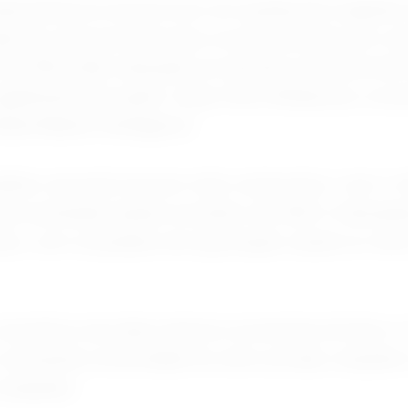
mpresarial na zona do euro em queda pelo segund
da vez mais provável que a economia entre em co
 do PMI estão indicando um declínio trimestral de 
gnificativa em junho", disse Chris Williamson, eco
bal Market Intelligence.
didos caiu pelo terceiro mês consecutivo, com o r
is acentuado desde novembro de 2024. A demand
ior, com os pedidos de exportação caindo no ritmo
concentrou nas duas maiores economias do bloco. 
contrações na atividade do setor privado, enquanto 
marginais.