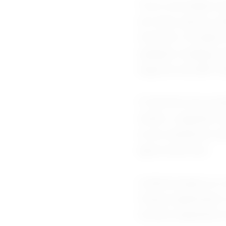
"Com a atividade e
em maio, parece ca
trimestre. Os dados
qualquer mudança si
negócios da S&P Glo
O total de novos pe
sendo o segundo ma
se um obstáculo ma
agora neste ano.
A deterioração se 
França registraram 
tiveram expansões 