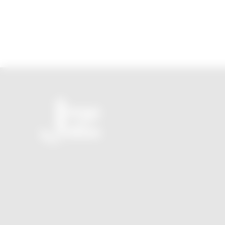
O seu novo JornalZ sem propaganda e sem tendência
política!