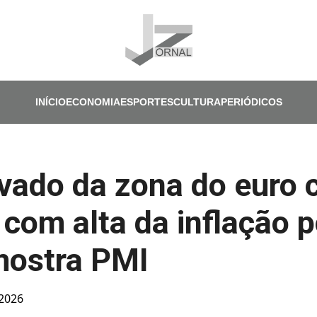
Pular para o conteúdo principal
INÍCIO
ECONOMIA
ESPORTES
CULTURA
PERIÓDICOS
ivado da zona do euro 
com alta da inflação p
mostra PMI
 2026