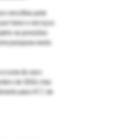
uro encolheu pela
por bens e serviços
uanto as pressões
 uma pesquisa nesta
 a zona do euro
vembro de 2024, mas
lmente para 47,7, de