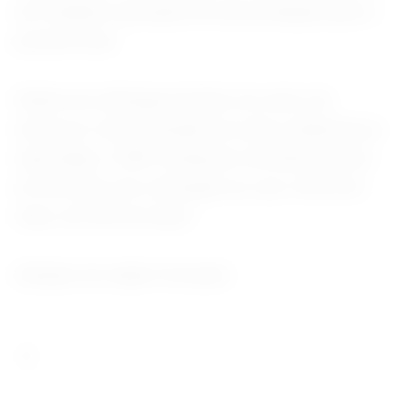
em relação à perspectiva de produção para o
próximo ano.
Diante do enfraquecimento do setor de
serviços e da contração do setor industrial, já
reportada, o PMI Composto do Brasil voltou
ao território de contração ao cair a 49,5 em
maio, de 52,4 em abril.
(Edição de Isabel Versiani)