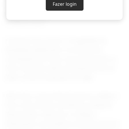
consumidores a cortar gastos não essenciais,
Fazer login
impactando setores como entretenimento,
hotelaria e lazer".
O aumento dos custos e a fragilidade da
demanda prejudicaram os esforços de
contratações em maio, que aconteceram no
ritmo mais lento dentro do atual período de
quatro meses de geração de vagas.
Além disso, as pressões de preços, aliadas à
forte concorrência e às difíceis condições
operacionais, reduziram a confiança
empresarial, com queda no nível de otimismo