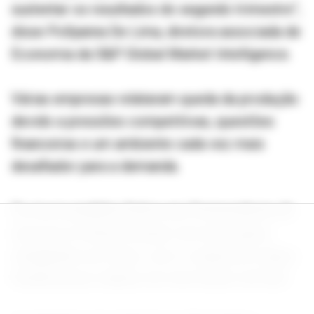
sustentar os resultados do segundo trimestre”,
disse Pollyanna De Lima, diretora associada de
Economia da S&P Global Market Intelligence.
Várias empresas relataram queda da produção
devido a pressões competitivas, questões
financeiras e um ambiente cada vez mais
desafiador para a demanda.
Os novos pedidos feitos aos fornecedores de
serviços no Brasil ficaram, de modo geral,
estagnados em maio, com o respectivo índice
ficando pouco abaixo do nível neutro de 50,0.