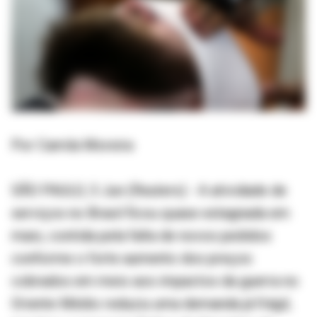
Por Camila Moreira
SÃO PAULO, 3 Jun (Reuters) - A atividade de
serviços no Brasil ficou quase estagnada em
maio, contida pela falta de novos pedidos
conforme o forte aumento dos preços
cobrados em meio aos impactos da guerra no
Oriente Médio reduziu uma demanda já frágil,