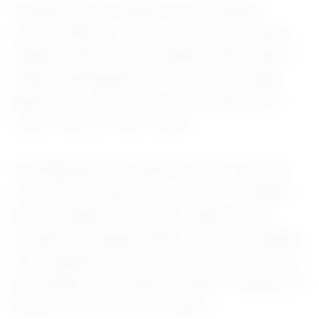
O segmento de transporte, informação e
comunicação foi o único setor monitorado a
registrar aumento na produção, tendo ainda o
melhor desempenho em termos de vendas,
apesar de o crescimento ter recuado para o
menor nível em cinco meses.
A estagnação das vendas em maio coincidiu
com um forte aumento nos preços cobrados
pela prestação de serviços. Apesar de ter
recuado em relação a abril, o ritmo de inflação
foi o segundo mais alto em 15 meses, com os
participantes da pesquisa citando o repasse do
aumento de custos aos clientes.