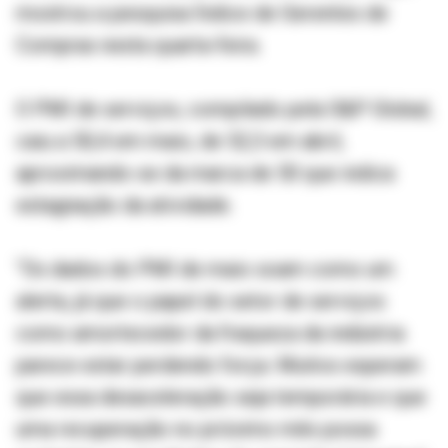
mostrou a pesquisa Índice de Gerentes de
Compras nesta quarta-feira.
O PMI de serviços, compilado pela S&P Global,
caiu a 50,4 em maio, de 52,3 em abril,
aproximando-se da marca de 50 que indica
estagnação da atividade.
“Os dados do PMI de maio soam como um
alerta, já que o papel do setor de serviços
como amortecedor da fraqueza da indústria
parece estar perdendo força. Muitos esperam
que essa desaceleração seja temporária e que
uma recuperação no próximo mês possa