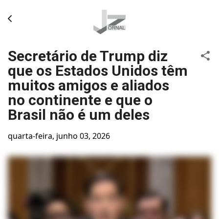
Pular para o conteúdo principal
Secretário de Trump diz
que os Estados Unidos têm
muitos amigos e aliados
no continente e que o
Brasil não é um deles
quarta-feira, junho 03, 2026