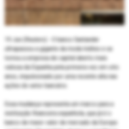
19 Jun (Reuters) - O banco Santander
ultrapassou a gigante da moda Inditex e se
tornou a empresa de capital aberto mais
valiosa da Espanha pela primeira vez em oito
anos, impulsionado por uma recente alta nas
ações do setor bancário.
Essa mudança representa um marco para a
instituição financeira espanhola, que já é o
banco de maior valor de mercado da Europa