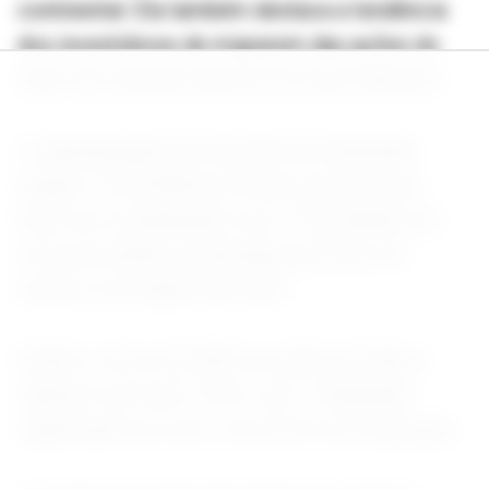
continental. Ela também destaca a tendência
dos investidores de migrarem das ações do
setor de consumo para as do setor bancário.
A capitalização de mercado do Santander
atingiu 175,9 bilhões de euros nesta sexta-
feira, em comparação com 174,4 bilhões de
euros da Inditex, proprietária da Zara, de
acordo com dados da LSEG.
Desde o início de 2025, as ações do banco
subiram cerca de 172%, com o Santander
registrando um lucro recorde no ano passado.