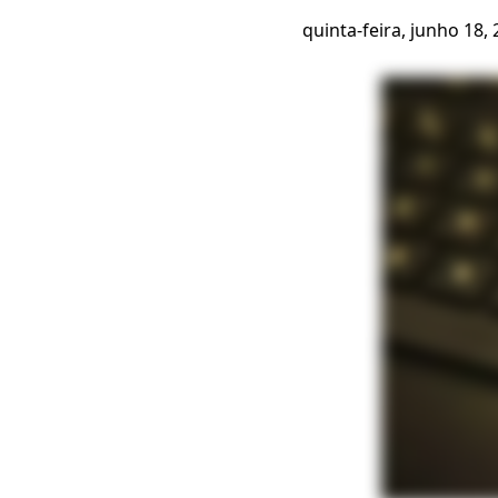
quinta-feira, junho 18,