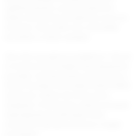
significativamente o potencial destrutivo.
Quanto mais próximo da superfície ocorre um
terremoto, maior tende a ser a intensidade
percebida e os danos causados.
Outro fator que agravou a tragédia foi o fato de
os tremores terem atingido áreas densamente
povoadas. Com base nessas características, o
Serviço Geológico dos Estados Unidos (USGS)
estima que o número de mortos possa
ultrapassar 10 mil pessoas, embora a projeção
ainda dependa da confirmação oficial
conforme as operações de busca e resgate
prosseguem.