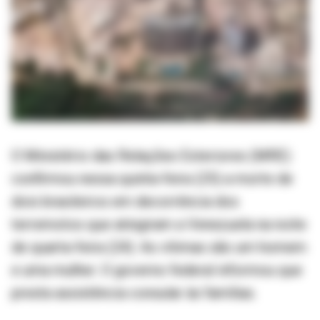
O Ministério das Relações Exteriores (MRE)
confirmou nessa quinta-feira (25) a morte de
dois brasileiros em decorrência dos
terremotos que atingiram a Venezuela na noite
de quarta-feira (24). As vítimas são um homem
e uma mulher. O governo federal informou que
presta assistência consular às famílias.