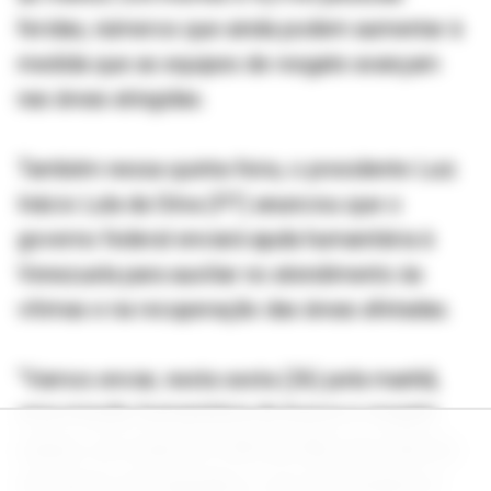
feridas, números que ainda podem aumentar à
medida que as equipes de resgate avançam
nas áreas atingidas.
Também nessa quinta-feira, o presidente Luiz
Inácio Lula da Silva (PT) anunciou que o
governo federal enviará ajuda humanitária à
Venezuela para auxiliar no atendimento às
vítimas e na recuperação das áreas afetadas.
“Vamos enviar, nesta sexta (26) pela manhã,
uma missão humanitária de busca e resgate
urbano, em avião KC-390 da FAB, que sairá do
Aeroporto de Guarulhos, com 36 bombeiros