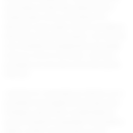
dos estados de São Paulo, Minas Gerais e
Paraná, quatro técnicos da Defesa Civil
Nacional e outros quatro técnicos da Agência
Nacional de Telecomunicações. Com eles vão
nove toneladas de equipamentos para ajudar
na busca e socorro às vítimas”, escreveu o
presidente em uma rede social nessa quinta-
feira (25).
Lula disse ter conversado por telefone com a
presidenta encarregada da Venezuela, Delcy
Rodríguez, para prestar a solidariedade do
governo brasileiro à população venezuelana e
definir a melhor forma de apoio ao país