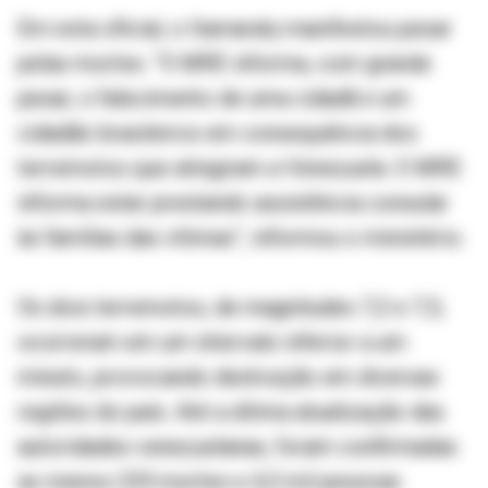
Em nota oficial, o Itamaraty manifestou pesar
pelas mortes. “O MRE informa, com grande
pesar, o falecimento de uma cidadã e um
cidadão brasileiros em consequência dos
terremotos que atingiram a Venezuela. O MRE
informa estar prestando assistência consular
às famílias das vítimas”, informou o ministério.
Os dois terremotos, de magnitudes 7,2 e 7,5,
ocorreram em um intervalo inferior a um
minuto, provocando destruição em diversas
regiões do país. Até a última atualização das
autoridades venezuelanas, foram confirmadas
ao menos 235 mortes e 4,3 mil pessoas