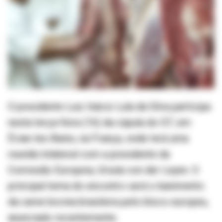
O presidente Luiz Inácio Lula da Silva participa
nesta terça-feira (16) da cúpula do G7, em
Évian-les-Bains, na França, onde terá uma
reunião bilateral com a presidente da
Comissão Europeia, Ursula von der Leyen. O
principal tema do encontro será o banimento
da carne bovina brasileira pelo bloco europeu,
anunciado recentemente.