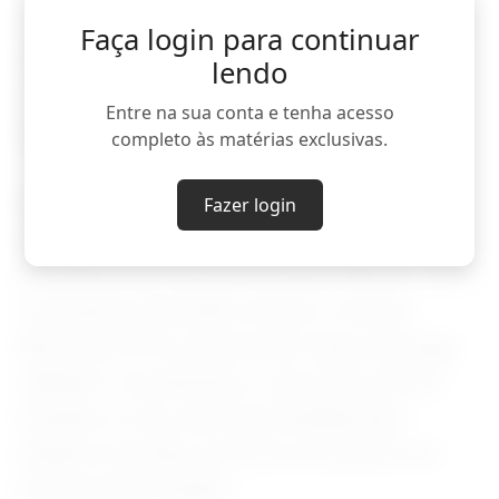
considerado prioritário. Além do veto europeu
Faça login para continuar
à carne bovina brasileira, outros temas
lendo
comerciais e diplomáticos devem integrar a
Entre na sua conta e tenha acesso
agenda.
completo às matérias exclusivas.
Na segunda-feira, Lula também se reuniu com
Fazer login
o presidente da Suíça, Guy Parmelin, e com o
presidente da França, Emmanuel Macron. Entre
os assuntos discutidos esteve o acordo
Mercosul-EFTA, que envolve Suíça, Noruega,
Islândia e Liechtenstein, visto pelo governo
brasileiro como uma oportunidade para
ampliar mercados em meio ao aumento do
protecionismo global.