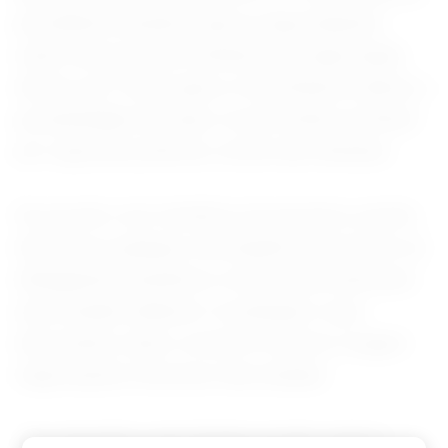
presidente brasileiro gerou especulações
sobre uma possível tentativa de negociação
direta com Trump após a Casa Branca indicar a
possibilidade de impor novas tarifas ao Brasil
por supostas práticas comerciais desleais.
De acordo com membros do governo, porém,
não houve qualquer articulação prévia entre as
delegações brasileira e norte-americana para
uma reunião bilateral. A avaliação é que
discussões sobre comércio exterior exigem
negociações técnicas mais amplas.
Já o encontro com Ursula von der Leyen é