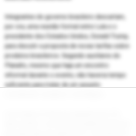
Integrantes do governo brasileiro descartam,
por ora, uma reunião formal entre Lula e o
presidente dos Estados Unidos, Donald Trump,
para discutir a proposta de novas tarifas sobre
produtos brasileiros. Segundo auxiliares do
Planalto, mesmo que haja um encontro
informal durante o evento, não haveria tempo
suficiente para tratar de um assunto
considerado complexo e estratégico.
Lula chegou à França na segunda-feira (15),
após aceitar o convite da presidência francesa
para participar da cúpula do G7. A presença do