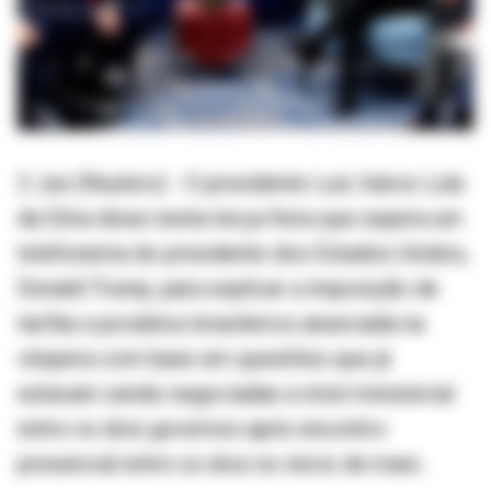
2 Jun (Reuters) - O presidente Luiz Inácio Lula
da Silva disse nesta terça-feira que espera um
telefonema do presidente dos Estados Unidos,
Donald Trump, para explicar a imposição de
tarifas a produtos brasileiros anunciada na
véspera com base em questões que já
estavam sendo negociadas a nível ministerial
entre os dois governos após encontro
presencial entre os dois no início de maio.