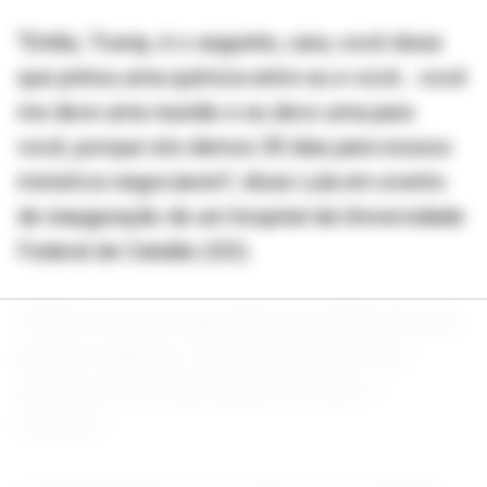
"Então, Trump, é o seguinte, cara, você disse
que pintou uma química entre eu e você... você
me deve uma reunião e eu devo uma para
você, porque nós demos 30 dias para nossos
ministros negociarem", disse Lula em evento
de inauguração de um hospital da Universidade
Federal de Catalão (GO).
"Então eu estou esperando um telefonema seu
para me explicar o que aconteceu na sua
ausência e na minha ausência", disse o
brasileiro.