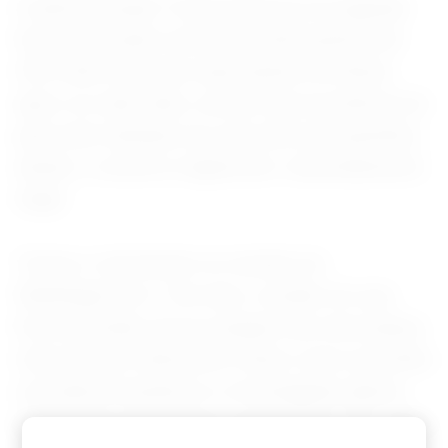
A administração Trump anunciou na segunda-
feira que propôs uma nova tarifa punitiva de
25% sobre diversas importações do Brasil,
após, na visão dela, concluir que as práticas do
país eram desleais em uma série de questões,
desde o comércio digital até o desmatamento
ilegal.
Trump e Lula haviam se reunido em
Washington em 7 de maio, ocasião em que
ficou acertado que as equipes dos dois países
iriam discutir elementos-chave como as tarifas
a produtos brasileiros e investigação aberta
pelos norte-americanos que incluía o Pix, entre