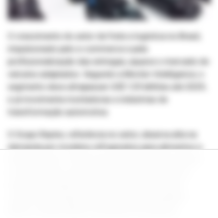
O crescimento do setor de frete e logística no Brasil,
impulsionado pelo e-commerce e pela
profissionalização das entregas, aquece o mercado de
veículos adaptados. Segundo a Mordor Intelligence, o
segmento deve ultrapassar US$ 129 bilhões até 2029,
e já movimenta montadoras e indústrias de
transformação automotiva.
O Grupo Raytec, referência no setor, observa alta na
demanda por modelos refrigerados para alimentos e
medicamentos. “Diante da expansão do frete urbano,
os automóveis modificados se consolidam como
solução estratégica para operações que exigem
controle de temperatura e maior valor agregado”,
afirma Jonatas Matos, presidente da empresa.