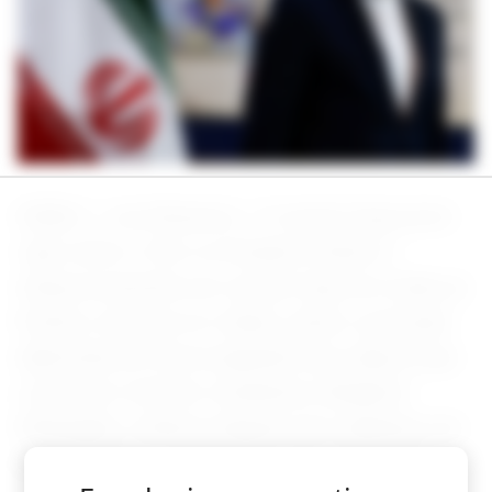
DUBAI, 1 Jun (Reuters) - O cessar-fogo já em
vigor entre o Irã e os Estados Unidos é
inequivocamente um cessar-fogo em todas as
frentes, inclusive no Líbano, disse o principal
diplomata do Irã na segunda-feira, depois que
o primeiro-ministro israelense, Benjamin
Netanyahu, ordenou ataques aos subúrbios do
sul de Beirute controlados pelo Hezbollah.