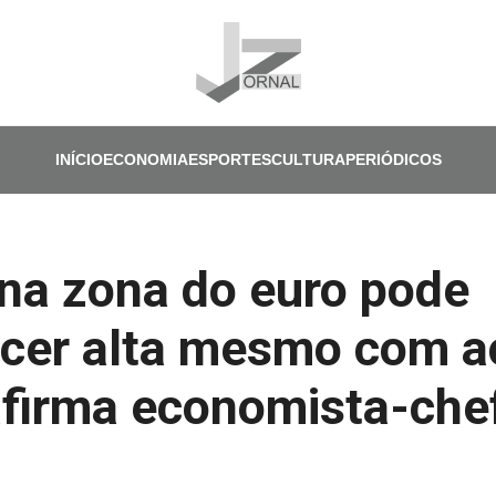
Pular para o conteúdo principal
INÍCIO
ECONOMIA
ESPORTES
CULTURA
PERIÓDICOS
 na zona do euro pode
cer alta mesmo com a
afirma economista-che