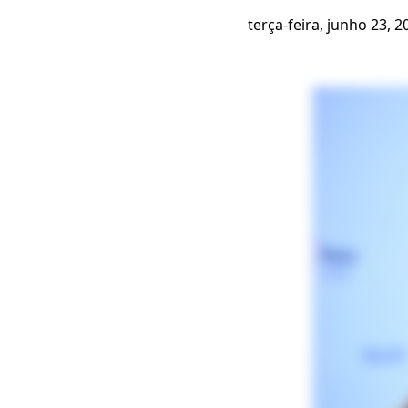
terça-feira, junho 23, 2