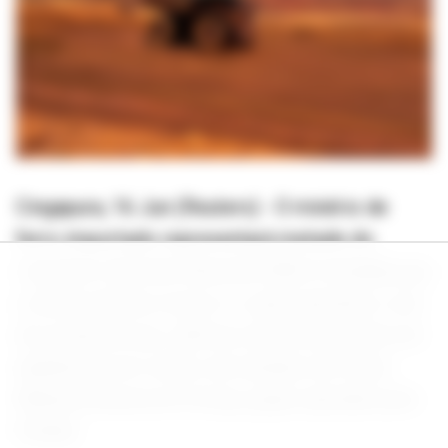
Cingapura, 16 Jun (Reuters) - O minério de
ferro importado representará metade do
consumo total da China até 2030, à medida que
a oferta interna cresce e o país aumenta o uso
de sucata de aço, afirmou nesta terça-feira um
analista de um centro de estudos do China
Mineral Resources Group, grupo apoiado pelo
Estado.