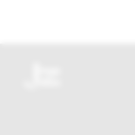
O seu novo JornalZ sem propaganda e sem tendência
política!