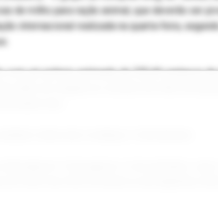
cas de milho para ração animal, que deverão ser p
ação internacional realizada na quarta-feira, segun
s.
do com um prêmio estimado de 220,44 centavos de 
rete (c&f), em relação ao contrato de milho de de
nformaram eles.
ndedor tenha sido a trading CJ International.
efetivada em 14 de agosto e 2 de setembro, caso 
a do Golfo dos EUA, do Brasil ou da Argentina, in