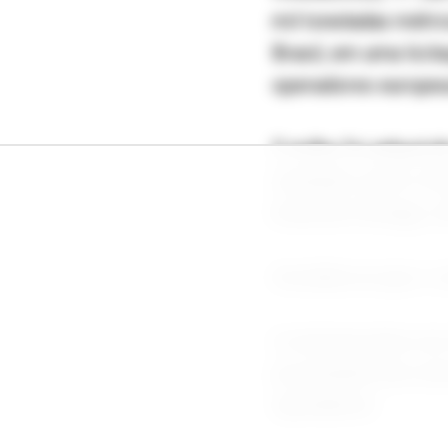
mil toneladas métri
Brasil, em uma licit
operadores europeu
O milho foi adquiri
incluindo custo e f
bolsa de Chicago, i
Acredita-se que o ve
A remessa deve ser 
proveniente da cost
operadores.