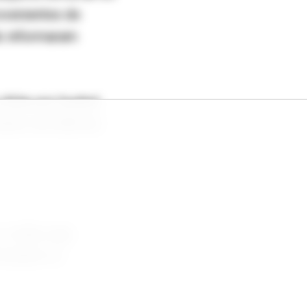
rovenientes do
do informaram
dólar por bushel,
zembro de 2026 da
o milho seja
formaram os