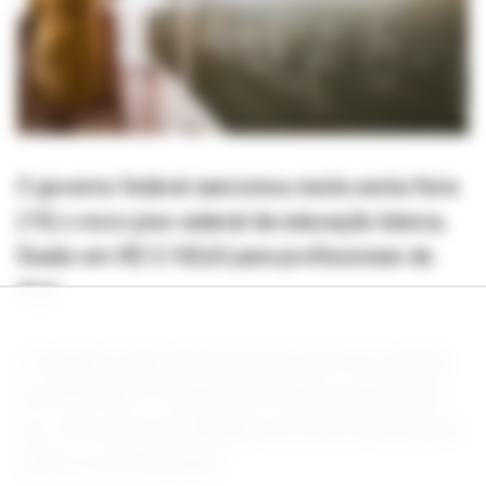
O governo federal sancionou nesta sexta-feira
(19) o novo piso salarial da educação básica,
fixado em R$ 5.130,63 para profissionais da
área.
O reajuste representa alta de 5,4% em relação
aos R$ 4.867,77 pagos em 2025 e ganho real
de 1,5% acima da inflação de 3,9% medida pelo
INPC no ano passado.