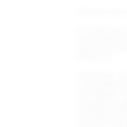
Gastronomia como 
Em Gramado, um dos
um dos grandes atra
grande parte das ve
protagonistas.
Para Camargo, a fo
e está diretamente 
pelos visitantes. “
Uma experiência pos
ao estabelecimento
pessoas. Esse efeit