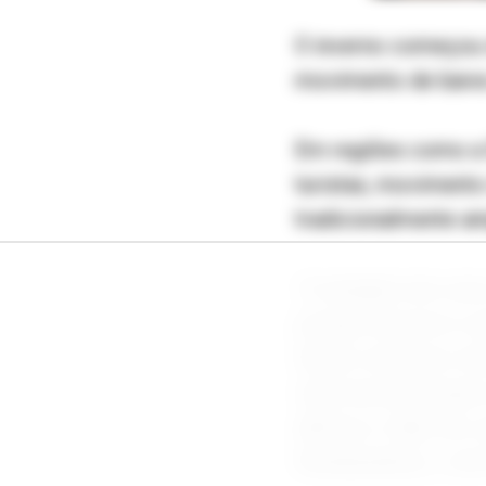
O inverno começou o
movimento de bares
Em regiões como a 
turistas, movimento
tradicionalmente amp
“A estação tem uma 
porque favorece oc
fazem reservas e bu
mais favorável para
afirmou o líder de 
Restaurantes), Jos