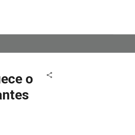
uece o
antes