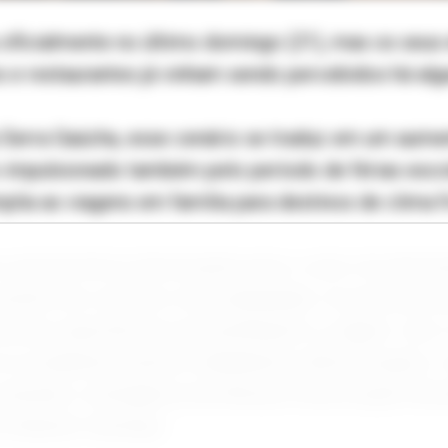
ficialmente no último domingo (21), mas os seus 
 e restaurantes já vinham sendo percebidos há al
Serra Gaúcha, esse cenário se traduz em um aumen
 impulsionado também pelo período de férias esco
lia as viagens em família para destinos de clima fr
característica interessante para o setor de aliment
asiões de consumo mais planejadas. As pessoas p
scam experiências que justifiquem a viagem. Isso
 os estabelecimentos trabalharem diferenciação e 
conteúdo e inteligência da Abrasel (Associação Bras
é Eduardo Camargo.