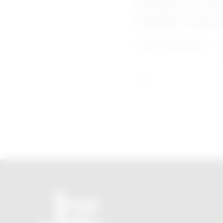
reputação e a indic
integrante da Abrase
Fonte: Jornal O Sul