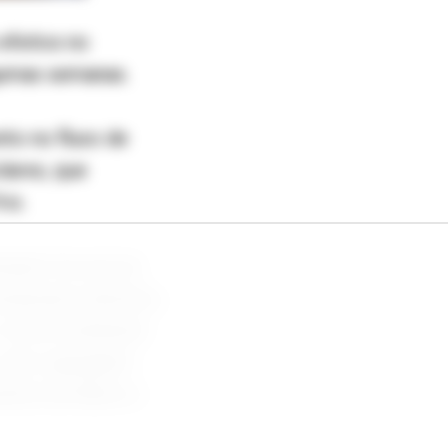
efeitos no
gumas semanas.
to no fluxo de
lares, que
io.
ação fora do lar
esquisam destinos,
 cria um ambiente
valor agregado”,
ileira de Bares e