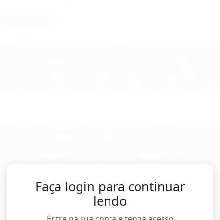
protagonista
 principais destinos de inverno do Brasil, a gast
tivos para os visitantes. Nos restaurantes, o fond
ndas durante a estação. Carnes, risotos, massas e
rça do inverno no turismo vai além do aumento im
ligada à forma como as experiências são construí
Para os bares e restaurantes, esse é o momento de c
itiva aumenta as chances de que ele queira voltar 
Faça login para continuar
 em uma próxima viagem e ainda recomende o loca
lendo
o é especialmente importante em destinos turístic
Entre na sua conta e tenha acesso