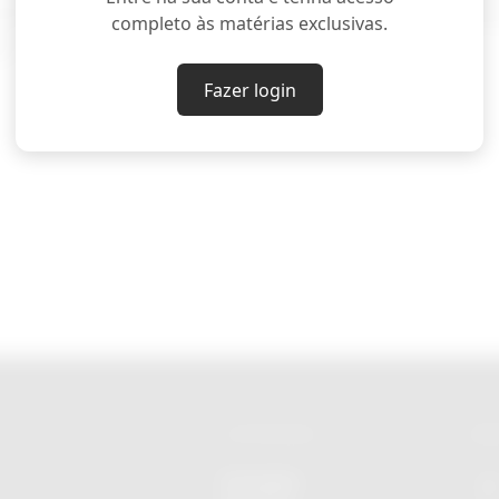
ação têm grande peso na atração de novos visitante
completo às matérias exclusivas.
l.
Fazer login
CATEGORIAS
RED
Economia