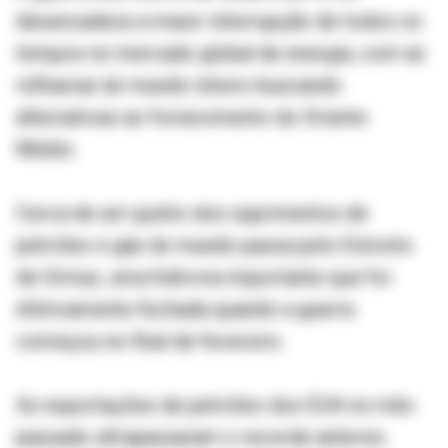
desencadeou a maior interrupção de todos os
tempos no mercado global de energia, com as
refinarias do mundo inteiro buscando
alternativas ao fornecimento do Oriente
Médio.
Cerca de um quinto dos suprimentos de
petróleo e gás do mundo passa pelo Estreito
de Ormuz, uma hidrovia importante que foi
efetivamente fechada quando a guerra
começou no final de fevereiro.
As exportações de petróleo dos EUA no mês
passado ultrapassaram o recorde anterior,