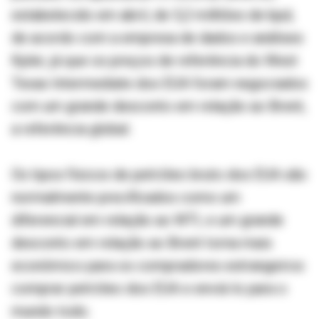
estabelecido em abril, de 5,2 milhões de bpd,
de acordo com a empresa de dados e análises
Kpler, já que os preços de referência do West
Texas Intermediate dos EUA foram negociados
com um grande desconto em relação ao Brent,
a referência global.
Os tipos físicos de petróleo bruto dos EUA são
normalmente precificados como um
diferencial em relação ao WTI, e um grande
desconto em relação ao Brent torna mais
econômico para os compradores estrangeiros
comprar petróleo dos EUA e enviá-lo para o
mundo todo.