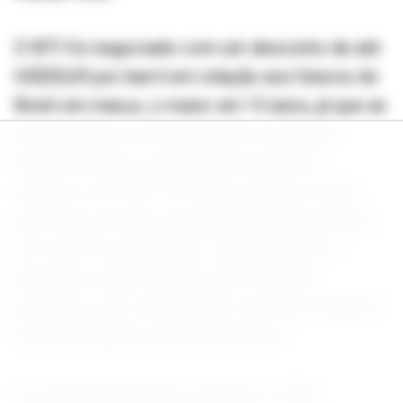
O WTI foi negociado com um desconto de até
US$20,69 por barril em relação aos futuros do
Brent em março, o maior em 13 anos, já que as
interrupções no fornecimento no Oriente
Médio levaram os aumentos do Brent a
superar os do WTI. Em abril, quando a maior
parte dos acordos de exportação de petróleo
em maio foi executada, o spread teve um
desconto médio de cerca de US$8,86
negativos, em comparação com uma média de
US$4,85 negativos antes da guerra.
As exportações para a Europa e a Ásia