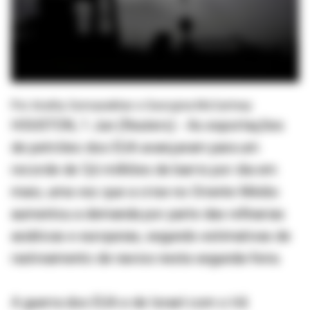
Por Arathy Somasekhar e Georgina McCartney
HOUSTON, 1 Jun (Reuters) - As exportações
de petróleo dos EUA avançaram para um
recorde de 5,6 milhões de barris por dia em
maio, uma vez que a crise no Oriente Médio
aumentou a demanda por parte das refinarias
asiáticas e europeias, segundo estimativas de
rastreamento de navios nesta segunda-feira.
A guerra dos EUA e de Israel com o Irã