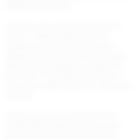
milhões de bpd em julho.
"Esperamos que as exportações caiam em
mais de 1 milhão de bpd em junho em
comparação com maio", disse Georgios
Sakellariou, analista de fretamento da Signal
Maritime, acrescentando que a empresa viu
pelo menos 10 Very Large Crude Carriers a
menos para as datas de junho em comparação
com maio.
Os baixos estoques de petróleo WTI nos
Estados Unidos também incentivarão mais
barris a serem armazenados no mercado