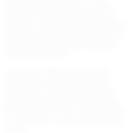
atingiram recordes em maio, com a Ásia
recebendo 2,45 milhões de bpd dos barris
exportados, mantendo sua posição de principal
comprador pelo segundo mês consecutivo. A
Europa ficou em um segundo lugar próximo,
com 2,4 milhões de bpd.
A demanda do Japão, que normalmente
importa a maior parte de seu petróleo do
Oriente Médio, foi responsável pela maior
parte das importações asiáticas de tipos de
petróleo dos EUA em maio, com 808.000 bpd,
um salto de 32% no mês e estabelecendo um
recorde.