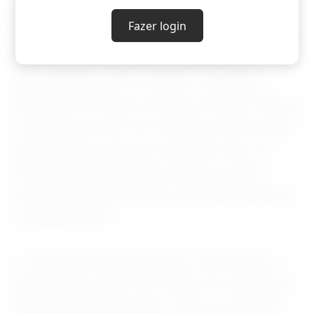
Após um maio abundante, as exportações
Fazer login
devem diminuir em junho, já que as esperanças
de um acordo de paz aliviaram algumas
preocupações com a oferta e reduziram o
desconto do WTI em relação ao Brent. Embora
o desconto do WTI em relação ao Brent tenha
permanecido grande no início de maio, ele
enfraqueceu na segunda metade e estava
sendo negociado em torno de US$6 negativos
na segunda-feira.
A consultoria Energy Aspects estima que as
exportações serão, em média, de cerca de 4,9
milhões de bpd em junho e de cerca de 4,60