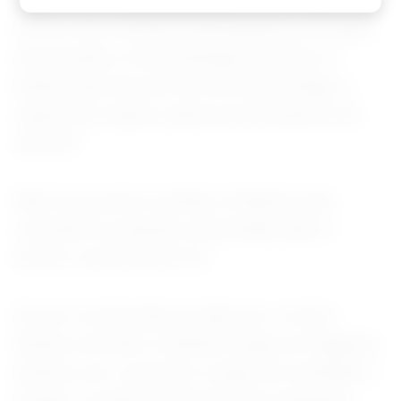
"Após o início das operações de combate dos
EUA no Irã, a Nobitex desempenhou um papel
na proteção e movimentação de ativos e
fundos para fora do Irã, a fim de proteger a
riqueza do regime, apesar dos bloqueios de
internet."
Não foi possível contatar a Nobitex para
comentar as sanções, anunciadas após o
horário comercial do Irã.
Em um comunicado enviado por e-mail à
Reuters em abril, a Nobitex negou ter ligações
diretas com o governo e negou ter auxiliado o