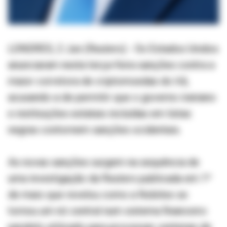
LONDRES, 2 Jun (Reuters) - Os Estados Unidos
anunciaram nesta terça-feira sanções contra a
maior corretora de criptomoedas do Irã,
acusando-a de permitir que o governo iraniano
e instituições estatais incluídas em listas
negras contornem sanções ocidentais.
As novas sanções surgem na sequência de
uma investigação da Reuters publicada em 1º
de maio que revelou como a Nobitex se
tornou um nó central num sistema financeiro