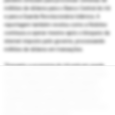
paralelo utilizado para processar centenas de
milhões de dólares para o Banco Central do Irã
e para a Guarda Revolucionária Islâmica. A
reportagem também revelou como a Nobitex
continuou a operar mesmo após o bloqueio da
internet imposto pelo governo, processando
milhões de dólares em transações.
“Enquanto a economia do Irã está em queda
livre, o regime optou por cooptar tecnologias
de ativos digitais para sua própria agenda
corrupta, incluindo a evasão de sanções e a
transferência de riqueza para fora do país”,
disse o secretário do Tesouro dos EUA, Scott