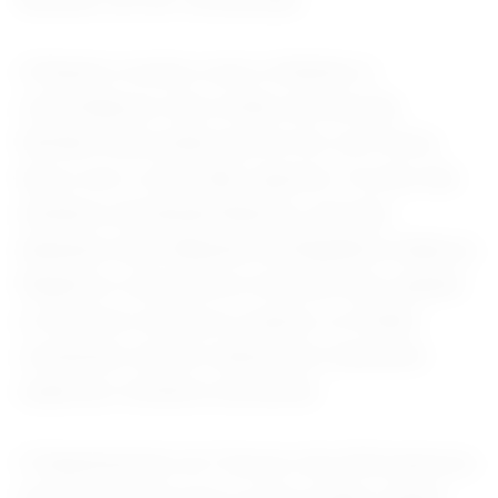
Bessent, em um comunicado.
A Reuters revelou como a Nobitex é
controlada por dois irmãos de uma das
famílias mais poderosas do Irã, com fortes
laços com o novo líder supremo. Os dois são
membros da família Kharrazi, uma das
dinastias mais influentes da República Islâmica.
Registros corporativos mostram que, quando
a corretora começou a operar, os irmãos
constavam sob um sobrenome raramente
usado por membros da família.
O Departamento do Tesouro dos EUA anunciou