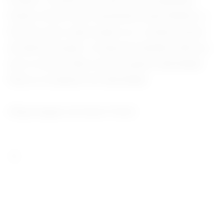
Estado. A empresa declarou que quaisquer
fundos ilícitos que transitaram pela Nobitex o
fizeram sem a aprovação ou o conhecimento
da administração. A empresa também afirmou
que os dois irmãos nunca usaram identidade
falsa ou mudaram de identidade.
(Reportagem de Gavin Finch)