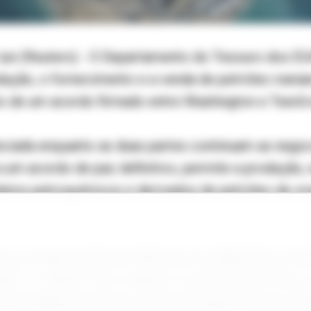
 (Reuters) - O Departamento do Tesouro dos EUA
dução, o fornecimento e a venda de petróleo irani
o de um acordo firmado entre Washington e Teerã 
unciada enquanto as duas partes continuam as neg
a um acordo de paz definitivo, permite a produção,
dutos petroquímicos e derivados de petróleo de ori
m as negociações produtivas em andamento na Suíç
ir o trânsito livre e aberto no Estreito de Ormuz 
es da Agência Internacional de Energia Atômica (A