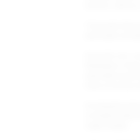
território”, afirmo
“Como parte desse a
autorizando a produ
De acordo com o m
Washington e Teerã
exportação de petró
todos os serviços a
As transações autor
os Estados Unidos d
origem iraniana.