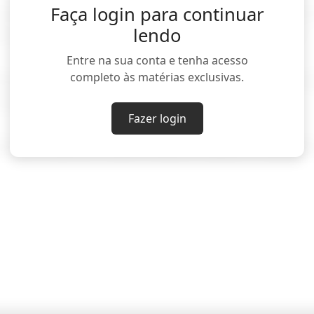
Faça login para continuar
e que o petróleo iraniano pode ser importado para
lendo
o necessário para concluir sua venda ou entrega.
Entre na sua conta e tenha acesso
completo às matérias exclusivas.
ansações envolvendo a Coreia do Norte ou Cuba, pa
Estados Unidos.
Fazer login
harine Jackson, Susan Heavey e Daphne Psaledaki