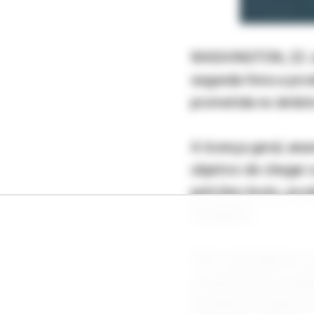
WASHINGTON, 22 Jun
segunda-feira a pro
prometida no âmbit
A licença geral, an
objetivo de chegar 
petróleo bruto, pro
de agosto.
“Em consonância co
comprometeu a garant
entrada de inspetor