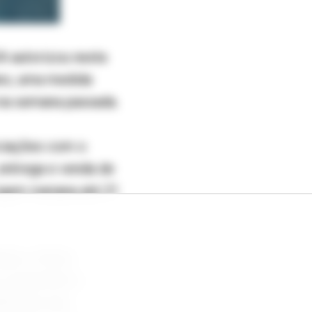
 autorizou nesta
ano, uma medida
na semana passada.
ociações com o
 entrega e venda de
gem iraniana até 21
a, o Irã se
e a permitir a
IEA) em seu