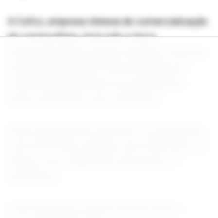
A Cofco, empresa chinesa de comercialização
de commodities, teria sido a única
fornecedora desse açúcar, enquanto a Sucden,
empresa francesa de comercialização de
commodities agrícolas, foi considerada a
maior recebedora, com 7.209 lotes.
Outros destinatários incluíram a Louis Dreyfus,
com 4.181 lotes, a Bunge, com 2.300 lotes, e a
Wilmar, com 1.988 lotes, informaram os
operadores .
A ICE divulgará os dados oficiais sobre a