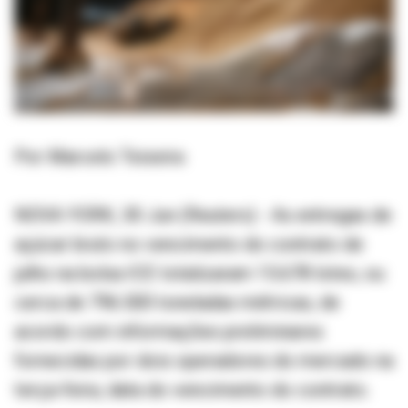
Por Marcelo Teixeira
NOVA YORK, 30 Jun (Reuters) - As entregas de
açúcar bruto no vencimento do contrato de
julho na bolsa ICE totalizaram 15.678 lotes, ou
cerca de 796.500 toneladas métricas, de
acordo com informações preliminares
fornecidas por dois operadores do mercado na
terça-feira, data do vencimento do contrato.