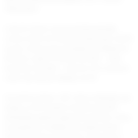
inflacionário.
A ata do Copom, que na semana passada
cortou a Selic em 25 pontos-base, para 14,25%
ao ano, reiterou que a projeção de inflação do
BC para o quarto trimestre de 2027 -- atual
horizonte relevante -- está em 3,7%, acima do
centro da meta de inflação, de 3%.
Ao mesmo tempo, o BC voltou a defender que
atingir os 3% no quarto trimestre de 2027
demandaria ajustes agressivos da Selic e faria,
na sequência, a inflação ficar abaixo desse
nível por diversos trimestres consecutivos.