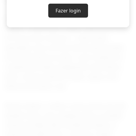
Fazer login
O diferencial de juros entre Brasil e outros
países -- como EUA e Japão, cujas taxas estão
em níveis bem menores -- vinha sendo
apontado como um dos fatores para atração
de investimentos ao país, o que conduziu as
cotações do dólar a patamares mais baixos
ante o real nos últimos meses. Agora, este
diferencial tende a cair.
Neste cenário, o dólar à vista oscilou em alta
durante todo o dia, variando entre a cotação
mínima de R$5,1593 (+0,35%) às 9h32 e a
máxima de R$5,1932 (+1,01%) às 15h30.