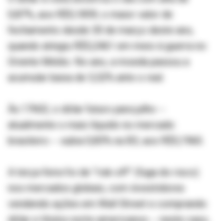
0,87%, aos R$5,1859, o maior valor de
fechamento desde 30 de março deste ano,
quando atingiu R$5,2461 em meio à guerra no
Oriente Médio. No ano, a moeda passou a
acumular baixa de 5,52% ante o real.
Às 17h02, o dólar futuro para julho --
atualmente o mais líquido no mercado
brasileiro -- subia 0,83% na B3, aos R$5,1960.
A terça-feira foi de “risk-off” (fuga do risco)
nos mercados globais, com investidores
vendendo ações em Wall Street e comprando
dólar e títulos norte-americanos -- neste caso,