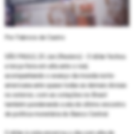
Por Fabricio de Castro
SÃO PAULO, 23 Jun (Reuters) - O dólar fechou
a terça-feira em alta ante o real,
acompanhando o avanço da moeda norte-
americana ante quase todas as demais divisas
no exterior, com as cotações no Brasil
também ponderando a ata do último encontro
de política monetária do Banco Central.
O dólar à vista encerrou o dia com alta de