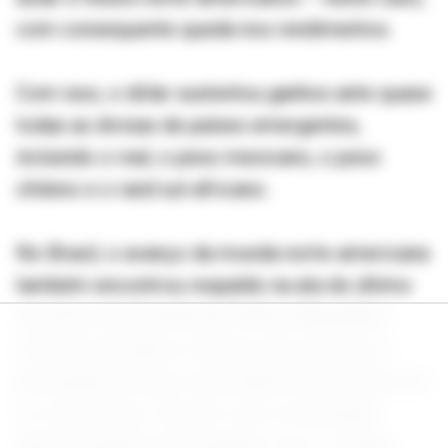
com consequente queda nos rendimentos.
Com isso, o dólar sustentou ganhos ante quase
todas as divisas de países emergentes,
incluindo o real, o peso mexicano, o peso
chileno e o rand sul-africano.
No Brasil, o avanço da moeda norte-americana
também encontrou respaldo na ata do último
encontro do Comitê de Política Monetária
(Copom) do Banco Central, que reforçou a
percepção de que a taxa básica Selic pode cair
no curto prazo, mesmo com a instituição
demonstrando preocupação com o cenário