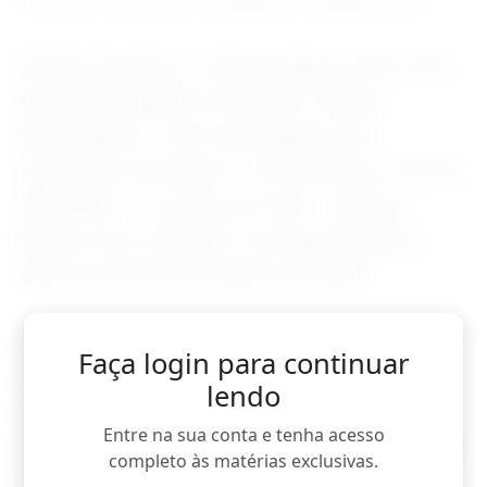
Em função disso, o Copom julgou como mais
adequadas trajetórias de Selic “menos
discrepantes”, com combinações de
“momentos de pausa” e “retomada do ciclo de
calibração” -- ou seja, de corte -- da taxa
básica, com a inflação “convergindo para a
meta no primeiro trimestre de 2028”.
Assim, enquanto o Federal Reserve tem
Faça login para continuar
sinalizado a possibilidade de juros mais
lendo
elevados nos EUA, o BC preparou o terreno
Entre na sua conta e tenha acesso
para possíveis novos cortes, indicando que há
completo às matérias exclusivas.
poucas chances de elevações da Selic.