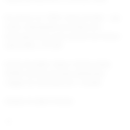
No exterior, às 17h09 o índice do dólar -- que
mede o desempenho da moeda norte-
americana frente a uma cesta de seis divisas --
subia 0,38%, a 101,390.
No fim da manhã, o Banco Central vendeu
50.000 contratos de swap cambial para
rolagem do vencimento de 1º de julho.
(Edição de Isabel Versiani)