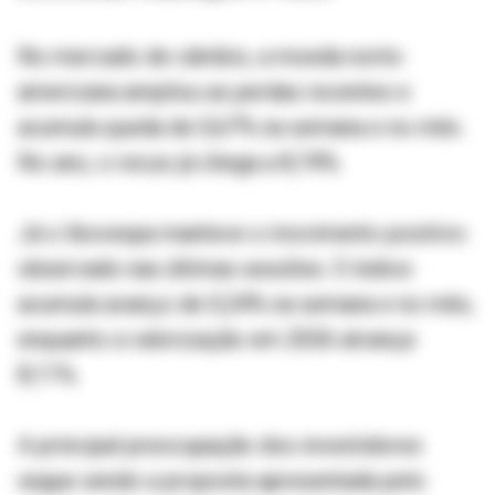
No mercado de câmbio, a moeda norte-
americana ampliou as perdas recentes e
acumula queda de 0,67% na semana e no mês.
No ano, o recuo já chega a 8,74%.
Já o Ibovespa manteve o movimento positivo
observado nas últimas sessões. O índice
acumula avanço de 0,24% na semana e no mês,
enquanto a valorização em 2026 alcança
8,11%.
A principal preocupação dos investidores
segue sendo a proposta apresentada pelo