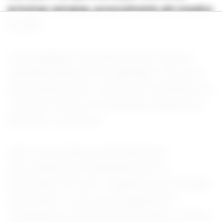
próximas semanas, possivelmente até meados
de julho.
A investigação foi conduzida com base na
chamada Seção 301 da legislação comercial
dos Estados Unidos, instrumento utilizado para
contestar práticas consideradas desleais por
parceiros comerciais.
Entre os principais questionamentos
apresentados por Washington está o
funcionamento do Pix. Segundo as autoridades
americanas, o sistema de pagamentos
instantâneos desenvolvido pelo Banco Central