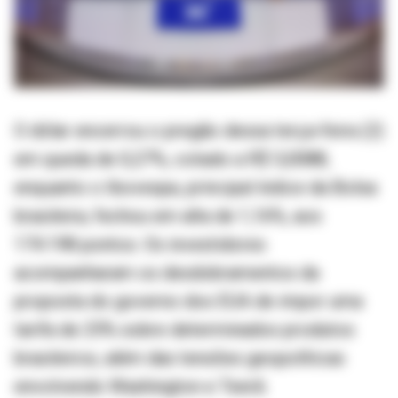
O dólar encerrou o pregão dessa terça-feira (2)
em queda de 0,27%, cotado a R$ 5,0088,
enquanto o Ibovespa, principal índice da Bolsa
brasileira, fechou em alta de 1,16%, aos
174.198 pontos. Os investidores
acompanharam os desdobramentos da
proposta do governo dos EUA de impor uma
tarifa de 25% sobre determinados produtos
brasileiros, além das tensões geopolíticas
envolvendo Washington e Teerã.