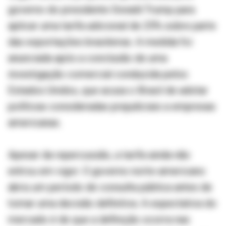
governo do presidente Donald Trump para
aplicar uma tarifa adicional de 25% sobre parte
das exportações brasileiras. A medida foi
anunciada após a conclusão de uma
investigação comercial conduzida pelos
Estados Unidos, que acusa o Brasil de adotar
políticas consideradas prejudiciais a empresas
americanas.
Apesar da repercussão, a tarifa ainda não
entrou em vigor. O governo norte-americano
abriu um período de consulta pública antes de
tomar uma decisão definitiva. A expectativa do
mercado é de que a definição ocorra nas