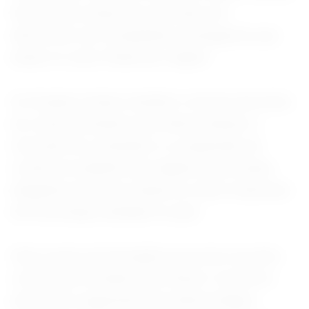
favoreceria empresas nacionais em
detrimento de companhias estrangeiras que
atuam no setor financeiro digital.
Os Estados Unidos também criticam decisões
da Justiça brasileira que determinaram a
remoção de conteúdos e a suspensão de
contas em plataformas digitais americanas,
alegando possíveis impactos sobre empresas
de tecnologia sediadas no país.
Outro ponto de divergência envolve acordos
comerciais firmados pelo Brasil. O governo
americano argumenta que determinados