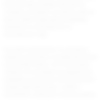
Brasil não adota medidas suficientes de
combate à corrupção e ao suborno, além de
apontar falhas na aplicação da legislação
ambiental e no enfrentamento ao
desmatamento ilegal.
No cenário internacional, os investidores
também monitoraram a escalada das tensões
entre Estados Unidos e Irã. Os dois países
voltaram a trocar ataques na segunda-feira,
ampliando as incertezas sobre uma possível
solução diplomática para o conflito e
aumentando a cautela dos mercados globais.