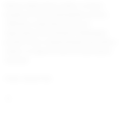
Mesmo diante desse cenário, os ativos
brasileiros tiveram desempenho positivo,
refletindo a expectativa de que as
negociações entre Brasília e Washington
possam evitar a implementação das tarifas e
reduzir os impactos sobre as exportações
nacionais.
Fonte Jornal O Sul.