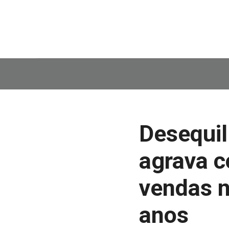
Desequil
agrava c
vendas n
anos