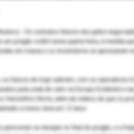
uters) - Os contratos futuros dos grãos negociad
 um pregão volátil nesta quarta-feira, à medida qu
endas em massa e os investidores se apressaram e
, os futuros de trigo subiram, com os operadores 
sados pela onda de calor na Europa Ocidental e na
no Hemisfério Norte, além de relatos de que os pro
lantado a menor área em 12 anos.
pareceram se dissipar no final do pregão, e a fra