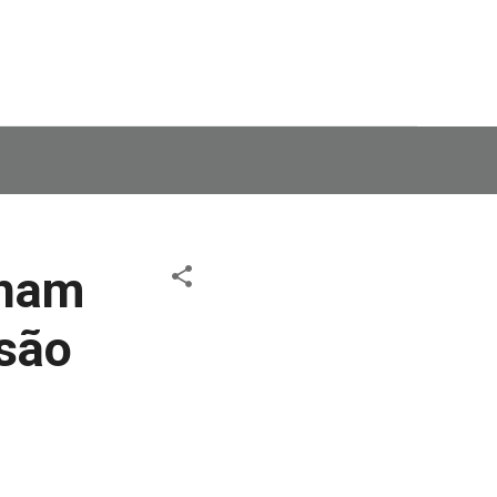
cham
são