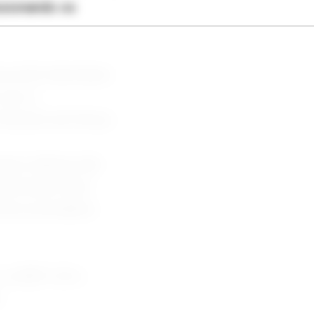
ssionando os
u nível mais baixo
 com o
Estreito de Ormuz.
sas culturas são
americano mais
orna os produtos
 a US$11,35 o
.