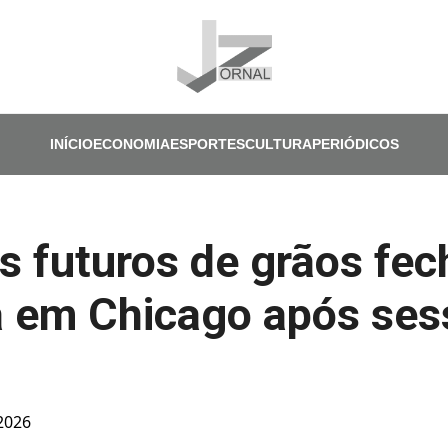
Pular para o conteúdo principal
INÍCIO
ECONOMIA
ESPORTES
CULTURA
PERIÓDICOS
s futuros de grãos fe
a em Chicago após ses
 2026