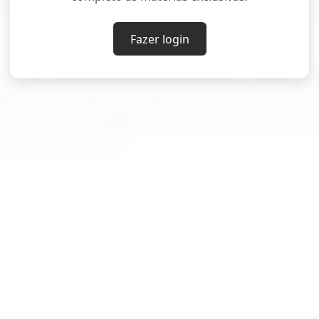
m vendendo", disse Jack Scoville, analista de mer
Fazer login
eradores estão acompanhando de perto a demanda 
ndo novas compras de milho e soja dos EUA pela C
ste dos EUA à medida que as culturas se aproximam
erão, disse Scoville.