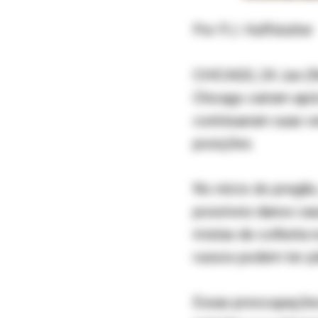
Por P.J. Huffstutter
CHICAGO, 24 Jun (Re
Chicago caíram após
continuaram suas v
posições.
No início do pregão
possíveis danos cau
mistas de colheita 
russos podem ter p
Essas preocupações 