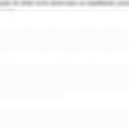
zação do dólar norte-americano se espalharam, pre
e soja.
ncia do petróleo caíram mais de US$3, atingindo se
io da guerra do Irã, à medida que as preocupações
uíram com a saída de mais petroleiros retidos do 
e milho costumam acompanhar o petróleo, já que es
téria-prima para biocombustíveis. Um dólar norte-
ator de baixa para as exportações dos EUA, pois t
compradores no exterior.
gociado de soja fechou em queda de 6,75 centavos,
 queda pela terceira vez nas últimas quatro sessões