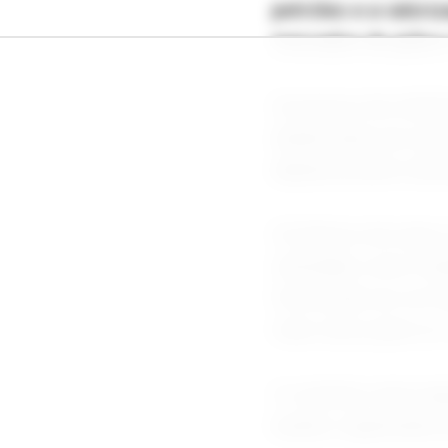
petróleo e a valori
mercados de grãos 
Os preços de referê
desde antes do iníc
abastecimento dimin
Os futuros de soja 
utilizadas como ma
forte pode ser um f
mais caros para os 
O contrato mais ne
bushel, registrando