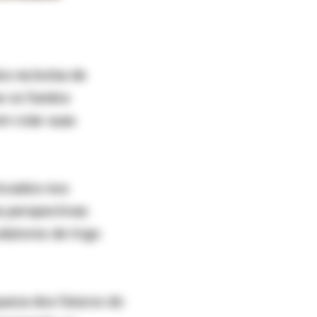
os na bolsa de
e os fundos
m rolar suas
focados nos
s perspectivas
dutores de trigo
queza dos futuros do