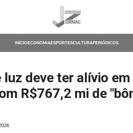
Pular para o conteúdo principal
INÍCIO
ECONOMIA
ESPORTES
CULTURA
PERIÓDICOS
 luz deve ter alívio em
om R$767,2 mi de "bô
 2026