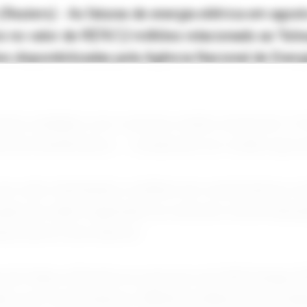
Reuters) - As faturas de energia elétrica em agost
o no valor de R$767,2 milhões relacionado ao "bônu
 disponibilizadas pela Agência Nacional de Energi
Aneel, unidades com consumo médio mensal de 116 
 dos beneficiários -- receberiam um crédito apro
 um valor distribuído a milhões de consumidores res
ção do saldo registrado na conta de comercializa
nacional no ano anterior.
 de Itaipu referente ao exercício de 2025 atingiu R
édito aos consumidores, R$524,4 milhões foram de