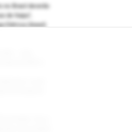
o no Brasil deverão
s de Itaipu",
a Elétrica (Aneel)
kWh -- valor
ximado de R$9,16.
idenciais e rurais
ção da energia da
$1,29 bilhão. Para a
duzidos do montante