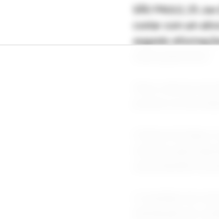
SÃO PAULO, 25 Jun (
contar com um alívi
segundo informações
nesta quinta-feira.
Pelos cálculos da 
próximo ao da média
O bônus de Itaipu é
todo ano após apura
usina hidrelétrica bi
O resultado da conta
distribuição do cr