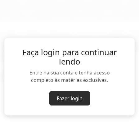
tuição de reserva técnica financeira para 2026, mec
ociados a variações de fluxo de caixa e da tarifa d
alores está prevista para ocorrer na reunião de di
 conforme a pauta divulgada nesta quinta-feira. A a
Faça login para continuar
seria o impacto na conta de luz.
lendo
Entre na sua conta e tenha acesso
hima; edição de Roberto Samora)
completo às matérias exclusivas.
Fazer login