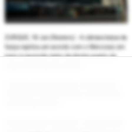
ZURIQUE, 18 Jun (Reuters) - A câmara baixa da
Suíça rejeitou um acordo com o Mercosul, em
meio à oposição tanto da direita quanto da
esquerda do espectro político.
O acordo segue agora para a câmara alta do
Parlamento e poderá retornar à câmara baixa
caso seja aprovado lá.
Os parlamentares rejeitaram o acordo firmado
no ano passado, na noite de quarta-feira, por