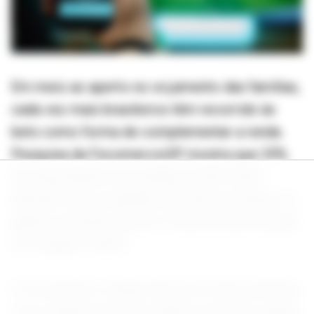
Em meio ao aperto no orçamento das famílias,
cada vez mais brasileiros têm recorrido às
bets como forma de complementar a renda.
Pesquisa da FecomercioSP mostra que 35%
dos apostadores da cidade de São Paulo
afirmam usar as plataformas para aumentar os
ganhos mensais, alta de 10 pontos percentuais
em relação a 2024.
O movimento é ainda mais forte entre pessoas
com renda de até dois salários mínimos, grupo