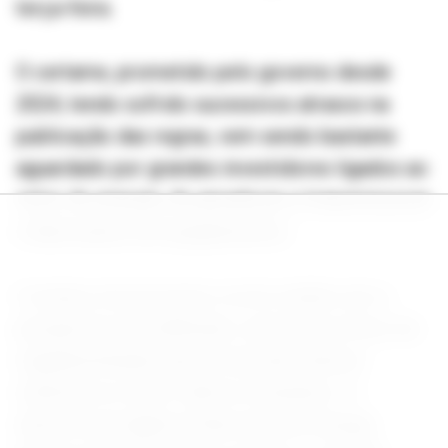
terça-feira.
O certame, prometido pelo governo desde
2024, tendo sofrido sucessivos atrasos na
publicação das regras, vem sendo bastante
aguardado por grandes investidores ligados ao
setor de energia, de geradoras e transmissoras
a fabricantes de equipamentos.
O avanço do processo ocorre ainda com a
perspectiva de definição, nesta terça-feira, da
regulamentação para a inserção desses
sistemas no setor elétrico brasileiro. A
diretoria da Agência Nacional de Energia