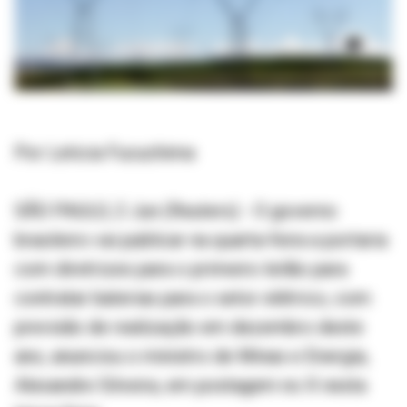
Por Leticia Fucuchima
SÃO PAULO, 2 Jun (Reuters) - O governo
brasileiro vai publicar na quarta-feira a portaria
com diretrizes para o primeiro leilão para
contratar baterias para o setor elétrico, com
previsão de realização em dezembro deste
ano, anunciou o ministro de Minas e Energia,
Alexandre Silveira, em postagem no X nesta