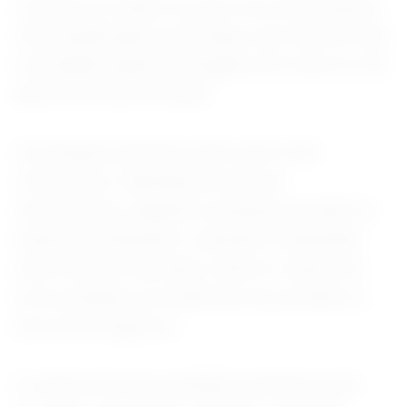
A leitura foi melhor do que a de uma pesquisa
oficial publicada no domingo, que mostrou que
a atividade industrial estagnou em maio ao cair
para 50, de 50,3 em abril .
A produção aumentou pelo sexto mês
consecutivo, liderada por bens de
investimento, segundo a pesquisa privada. As
empresas atribuíram o aumento à demanda
mais forte do mercado, à alta no volume de
novos pedidos, às melhorias nos produtos e
aos novos negócios.
O volume de novos pedidos aumentou pelo