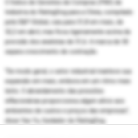
O Índice de Gerentes de Compras (PMI) de
Indústria do RatingDog para a China, compilado
pela S&P Global, caiu para 51,8 em maio, de
52,2 em abril, mas ficou ligeiramente acima da
previsão dos analistas de 51,6. A marca de 50
separa crescimento de contração.
"De modo geral, o setor industrial manteve sua
expansão em maio, embora em um ritmo mais
lento. O abrandamento das pressões
inflacionárias proporcionou algum alívio aos
ambientes de custos e preços das empresas",
disse Yao Yu, fundador do RatingDog.