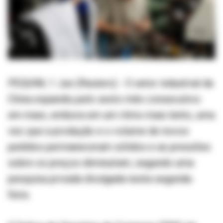
PEQUIM, 1 Jun (Reuters) - O setor industrial da
China expandiu pelo sexto mês consecutivo
em maio, embora em um ritmo mais lento, uma
vez que a produção e o volume de novos
pedidos permaneceram sólidos e as pressões
sobre os preços diminuíram, segundo uma
pesquisa privada divulgada nesta segunda-
feira.