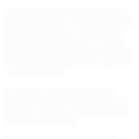
A inflação média de produtos diminuiu para a
mínima de três meses, mas permaneceu acima
da média de longo prazo. Os produtores de
bens intermediários registraram o aumento
mais rápido nos preços de produtos, enquanto
as empresas de bens de consumo registraram
o aumento mais lento.
Os produtores chineses de mercadorias
aumentaram seus preços de exportação pelo
sexto mês consecutivo, embora em um ritmo
mais lento do que em abril.