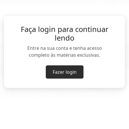
 R$10,094 bilhões em maio, quase cinco vezes o ve
Faça login para continuar
NO
lendo
eiro a maio, a arrecadação cresceu 6,42% acima d
Entre na sua conta e tenha acesso
completo às matérias exclusivas.
esmo período de 2025, a R$1,323 trilhão. A preç
eiro a maio deste ano foi de R$1,341 trilhão, o mai
Fazer login
tórica iniciada em 1995.
i e Fabrício de CastroEdição de Camila Moreira)