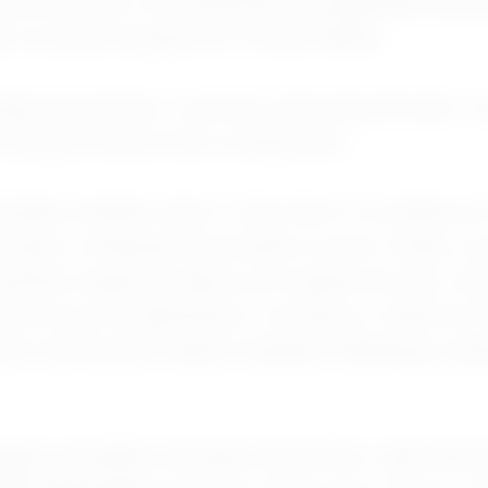
governo para o enfrentamento da disparada de pre
s, na esteira da guerra no Oriente Médio.
tação de petróleo, o governo tenta desestimular a v
os preços internos dos combustíveis.
tação incidente sobre o óleo bruto é recolhido p
s após o embarque do produto no navio. Então, os
çaram a aparecer agora, em meados de maio. Há 
mos novos recolhimentos", comentou o chefe do C
eiros da Receita Federal, Claudemir Malaquias, dur
ular vinculada à extração de petróleo e gás natural