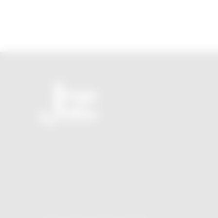
O seu novo JornalZ sem propaganda e sem tendência
política!