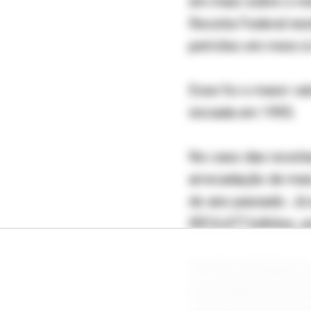
em maio sobre o me
Receita Federal nest
petróleo em meio à
Esse foi o maior va
iniciada em 1995.
No caso das receita
arrecadação de mai
do ano passado. Já
R$10,477 bilhões, u
Um dos destaques e
exportação de petról