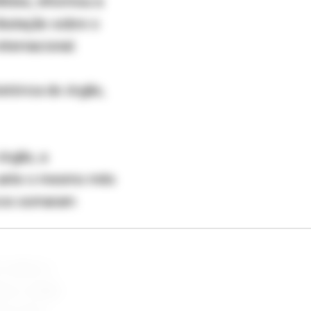
hões, informou a
ributação sobre o
ternacional.
stórica do órgão,
órgão, a
% ante o mesmo mês
icos somaram
 sobre a
ca, criada