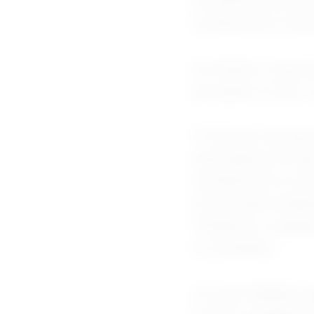
recentemente pelo 
combustíveis no paí
Ao tributar a expor
que ajuda a conter 
"O imposto de expor
exportadoras 60 dia
recolhimentos come
mês de junho tenha
Tributários e Aduan
os resultados.
Já a arrecadação reg