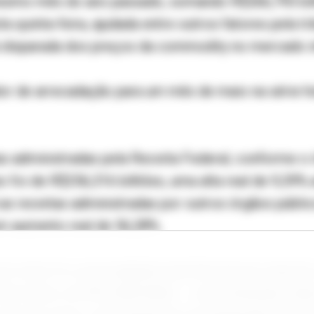
smo mês do ano passado, somando R$266,793 bil
a quinta-feira, ajudada entre outros fatores pela t
 disparada dos preços da commodity no mercado in
lor de arrecadação para um mês de maio na série hi
s administradas pela Receita Federal, conforme o 
o foi de R$256,316 bilhões, uma alta real de 9,39
 as receitas administradas por outros órgãos públ
m aumento real de 56,28%.
m maio foi a arrecadação pela Receita do imposto
eo bruto, de R$1,048 bilhão -- uma tributação atípi