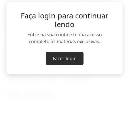
polegadas subiu 36%. Segundo a empresa, a
escassez de componentes e o encarecimento
Faça login para continuar
da produção tornaram inevitável o repasse ao
lendo
consumidor.
Entre na sua conta e tenha acesso
completo às matérias exclusivas.
Apesar do impacto no mercado, analistas
afirmam que a Apple segue posicionada no
Fazer login
segmento premium e deve manter sua base de
clientes mesmo com os reajustes.
Fonte: Jornal O Sul