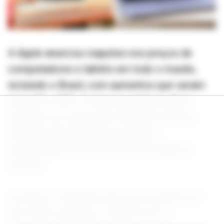
A Apple anunciou reajustes nos preços de
computadores e tablets em todo o mundo,
incluindo o Brasil, com aumentos que variam
entre 6% e 36%. A empresa atribui a alta à
pressão nos custos dos chips de memória,
afetados pela demanda crescente
impulsionada pela indústria de inteligência
artificial.
No Brasil, o MacBook Neo teve aumento de
até 16,4%, enquanto o iPad Pro de 11