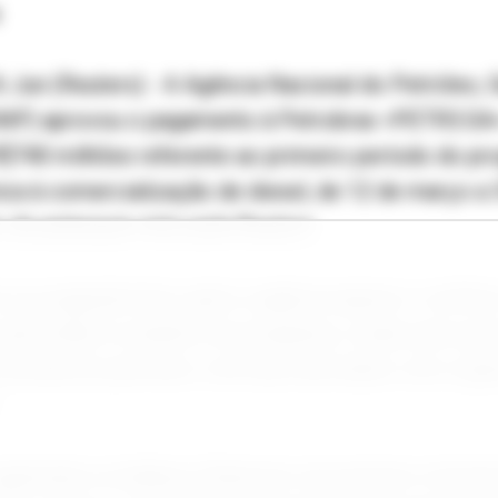
Jun (Reuters) - A Agência Nacional do Petróleo, G
ANP) aprovou o pagamento à Petrobras <PETR3.SA
740 milhões referente ao primeiro período do pr
a à comercialização de diesel, de 12 de março a 
a autarquia visto pela Reuters.
 na segunda-feira, após a agência apurar e verific
 pela União no âmbito do programa, criado pelo gov
 da alta do petróleo e de seus derivados com a gu
egistrado no balanço financeiro do primeiro trimes