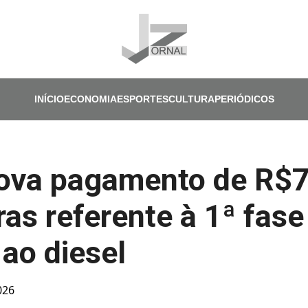
Pular para o conteúdo principal
INÍCIO
ECONOMIA
ESPORTES
CULTURA
PERIÓDICOS
ova pagamento de R$7
ras referente à 1ª fase
 ao diesel
026