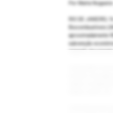
Por Marta Nogueira
RIO DE JANEIRO, 16 
Biocombustíveis (
aproximadamente R$
subvenção econômic
segundo documento d
A aprovação ocorreu
do valor a ser pago
reduzir os impactos
Unidos contra o Irã.
A Petrobras havia r