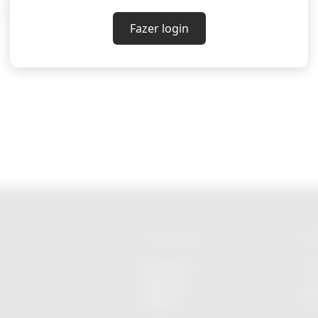
a; edição de Roberto Samora)
Fazer login
CATEGORIAS
RED
Economia
Esportes
Cultura