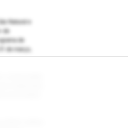
ás Natural e
> de
ograma de
31 de março,
ar a conformidade
erno federal para
erra dos Estados
tre R$741 milhões