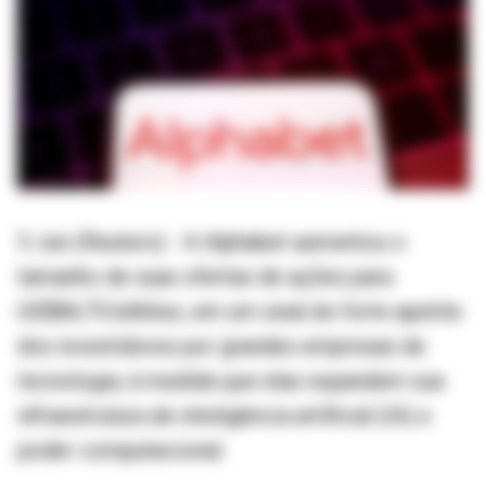
3 Jun (Reuters) - A Alphabet aumentou o
tamanho de suas ofertas de ações para
US$84,75 bilhões, em um sinal do forte apetite
dos investidores por grandes empresas de
tecnologia, à medida que elas expandem sua
infraestrutura de inteligência artificial (IA) e
poder computacional.