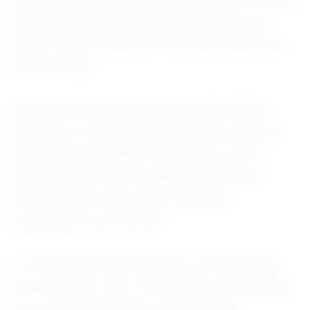
ofertas públicas simultâneas apoiadas por
bancos de investimento, divididas igualmente
entre as duas.
Os planos da empresa de arrecadar US$10
bilhões por meio de uma emissão privada de
ações para a Berkshire Hathaway e outro
programa de oferta contínua de ações de
US$40 bilhões no terceiro trimestre
permanecem inalterados.
As ofertas de ações deverão ser finalizadas
em 4 de junho, com o fechamento da emissão
de recibos de depósito um dia depois,