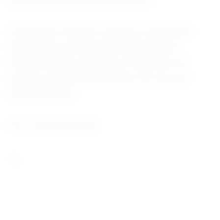
A previsão é de que os gastos combinados
das gigantes da tecnologia ultrapassem
US$700 bilhões este ano, um aumento em
relação à expectativa anterior de cerca de
US$600 bilhões.
(Por Jaspreet Singh)