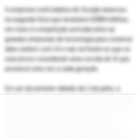
A empresa controladora do Google anunciou
na segunda-feira que levantará US$80 bilhões,
em meio à competição acirrada entre as
grandes empresas de tecnologia para construir
data centers com IA e sair na frente no que os
executivos consideram uma corrida de IA que
acontece uma vez a cada geração.
Em um documento datado de 2 de junho, a
Alphabet afirmou que agora pretende arrecadar
US$18 bilhões com a venda de ações Classe A
e C e US$16,75 bilhões com recibos de
depósito. Anteriormente, a empresa havia
planejado arrecadar US$30 bilhões por meio de