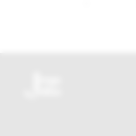
O seu novo JornalZ sem propaganda e sem tendência
política!