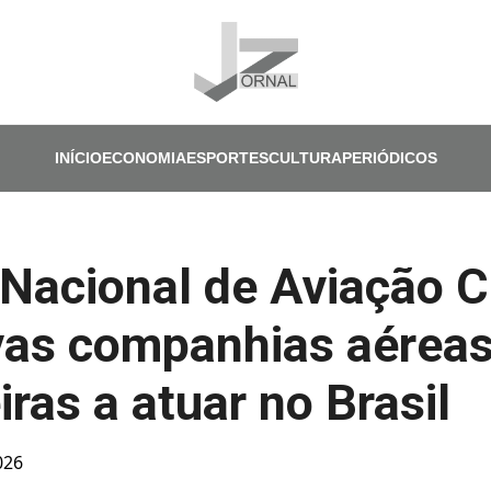
Pular para o conteúdo principal
INÍCIO
ECONOMIA
ESPORTES
CULTURA
PERIÓDICOS
Nacional de Aviação Ci
vas companhias aérea
iras a atuar no Brasil
026