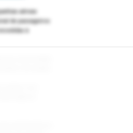
panhias aéreas
onal de passageiros
oncedidas à
ão da conectividade
asileiro de aviação.
s a operar voos
 observadas as
nome pertencente ao