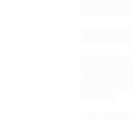
grupo irlandês Avia
operacional inédito
O serviço que a Av
sigla em inglês par
Neste formato, a e
também pilotos e c
pagamento de seguro
passagens e arca c
outras tarifas.
Fonte Jornal O Sul.