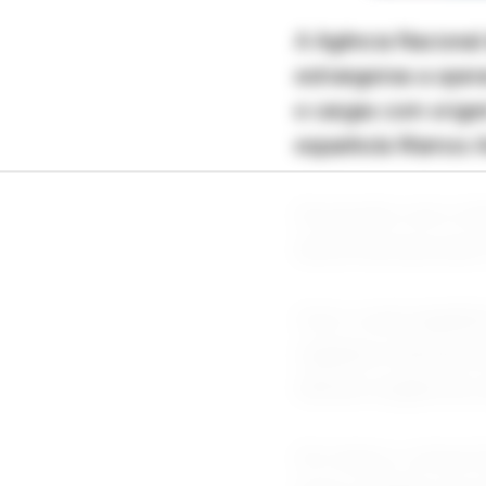
A Agência Nacional 
estrangeiras a oper
e cargas com origem
espanhola Wamos Air
De acordo com a Ana
aérea internacional
Com o aval regulató
regulares internaci
demais exigências o
Em março, a Avion 