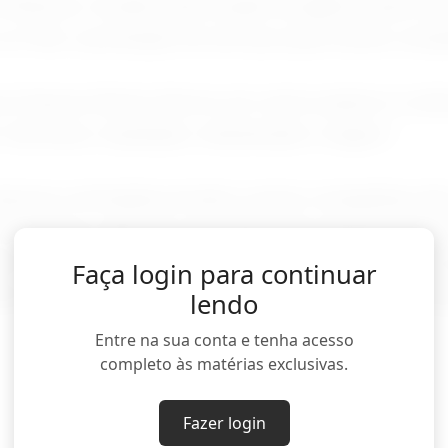
 Solutions, recebeu autorização da agência para o
 no País: a prestação de serviços para outras comp
ion Express Brasil oferece em outros países é co
a “aeronave, tripulação, manutenção e seguro”.
mpresa contratada arrenda a outras companhias nã
omissários, além de responder pela manutenção do
s. A empresa contratante, por sua vez, se encarr
Faça login para continuar
om os custos operacionais, como combustível, taxa
lendo
Entre na sua conta e tenha acesso
completo às matérias exclusivas.
Fazer login