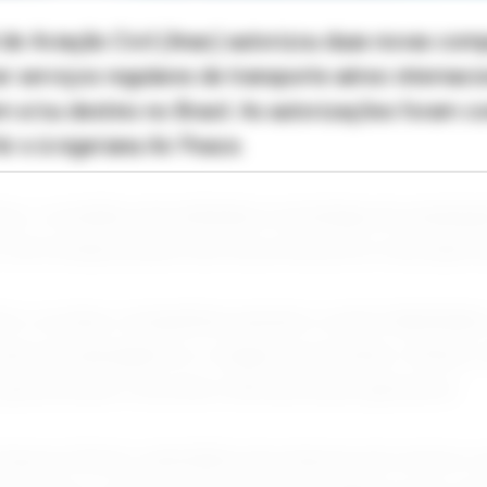
de Aviação Civil (Anac) autorizou duas novas com
ar serviços regulares de transporte aéreo internaci
 e/ou destino no Brasil. As autorizações foram c
 e à nigeriana Air Peace.
c, a medida está alinhada à estratégia de ampliaç
 e de fortalecimento da concorrência no mercado br
rio, as duas companhias passam a estar habilitada
onais de passageiros e cargas envolvendo o Brasil,
peracionais e acordos internacionais aplicáveis.
Express Brasil, subsidiária da empresa de mesmo 