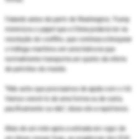
Falando antes de partir de Washington, Trump
minimizou o papel que a China poderia ter na
resolução do conflito, que continua a bloquear
o tráfego marítimo em uma hidrovia que
normalmente transporta um quinto da oferta
de petróleo do mundo.
"Não acho que precisamos de ajuda com o Irã.
Vamos vencê-lo de uma forma ou de outra,
pacificamente ou não", disse ele a repórteres.
Mais de um mês após a entrada em vigor de
um tênue cessar-fogo, as exigências dos EUA