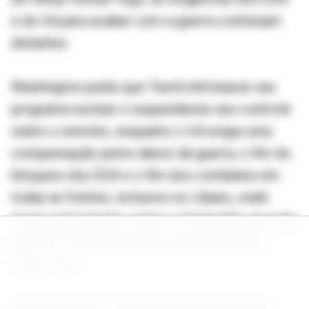
e do Irã para acabar com a guerra continuam
distantes.
Washington pediu que Teerã eliminasse seu
programa nuclear e suspendesse seu controle
sobre o estreito, enquanto o Irã exigiu uma
compensação pelos danos da guerra, o fim do
bloqueio dos EUA e o fim dos combates em
todas as frentes, inclusive no Líbano, onde
Israel está lutando contra o Hezbollah, apoiado
pelo Irã. Trump descartou essas posições
como "lixo".
Enquanto isso, o Irã parece ter firmado seu