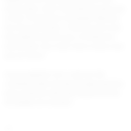
arma nuclear", disse Trump antes de partir para
a China. "Eu não penso na situação financeira
dos norte-americanos... Penso em uma coisa:
não podemos permitir que o Irã tenha uma
arma nuclear. Isso é tudo. Essa é a única coisa
que me motiva."
As preocupações com o custo de vida
continuam sendo uma das principais questões
para os eleitores antes das eleições de meio
de mandato em novembro.