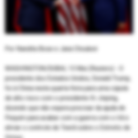
Por Nandita Bose e Jana Choukeir
WASHINGTON/DUBAI, 13 Mai (Reuters) - O
presidente dos Estados Unidos, Donald Trump,
foi à China nesta quarta-feira para uma cúpula
de alto risco com o presidente Xi Jinping,
dizendo que não espera precisar da ajuda de
Pequim para acabar com a guerra com o Irã e
aliviar o controle de Teerã sobre o Estreito de
Ormuz.