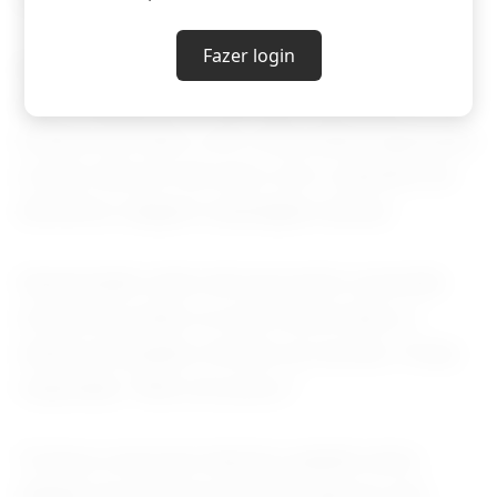
Fazer login
Dados divulgados na terça-feira mostraram
que a inflação ao consumidor dos EUA
acelerou em abril, com a taxa anual registrando
a maior alta em três anos com o aumento de
alimentos, aluguel e passagens aéreas.
Questionado sobre até que ponto a pressão
econômica sobre os norte-americanos o
estava motivando a fechar um acordo, Trump
respondeu: "Nem um pouco."
"A única coisa que importa, quando estou
falando do Irã, é que ele não pode ter uma