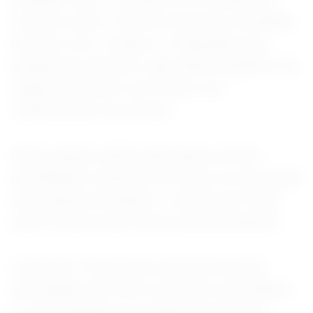
controle sobre o Estreito de Ormuz, fechando
acordos com o Iraque e o Paquistão para
transportar petróleo e gás natural liquefeito da
região, de acordo com fontes com
conhecimento do assunto.
Outros países estão explorando acordos
semelhantes, disseram as fontes, em uma ação
que poderia normalizar o controle de Teerã
sobre a hidrovia de forma mais permanente.
O governo Trump disse na terça-feira que
autoridades dos EUA e da China concordaram
no mês passado que nenhum país deveria