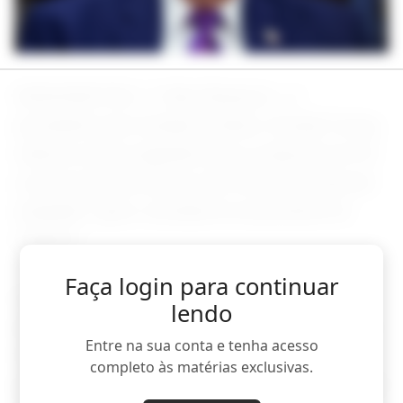
WASHINGTON, 11 Mai (Reuters) - O
presidente dos Estados Unidos, Donald Trump,
chamou nesta segunda-feira a resposta do Irã
a uma proposta de paz dos EUA de “proposta
estúpida”, após considerá-la inaceitável na
véspera.
Faça login para continuar
A rápida colisão de Trump à resposta do Irã
lendo
alimentou a preocupação de que o conflito no
Entre na sua conta e tenha acesso
Oriente Médio, que já dura 10 semanas, se
completo às matérias exclusivas.
prende e continua a paralisar a navegação pelo