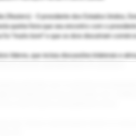
(Reuters) - O presidente dos Estados Unidos, Don
esta quinta-feira que seu encontro com o presidente
a foi "muito bom" e que os dois discutiram comércio
ois líderes, que incluiu discussões bilaterais e al
ta previamente agendada diante de repórteres.
eparava para falar com os repórteres na embaixada 
gem na mídia social que sua reunião com "o dinâm
ou em muitos tópicos, principalmente tarifas.
uito bem. Nossos representantes devem se reunir p
isse ele.