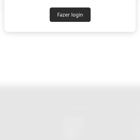
ticas comerciais desleais.
Fazer login
CATEGORIAS
RED
Economia
Esportes
Cultura