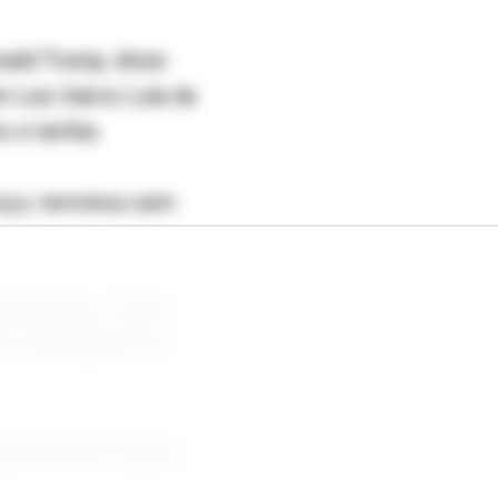
ald Trump, disse
 Luiz Inácio Lula da
 e tarifas.
moço, terminou sem
brasileira, Trump
ico presidente do
ara discutir alguns