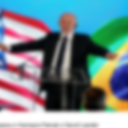
uassu e Humeyra Pamuk e David Lawder