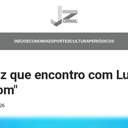
Pular para o conteúdo principal
INÍCIO
ECONOMIA
ESPORTES
CULTURA
PERIÓDICOS
z que encontro com Lu
om"
026