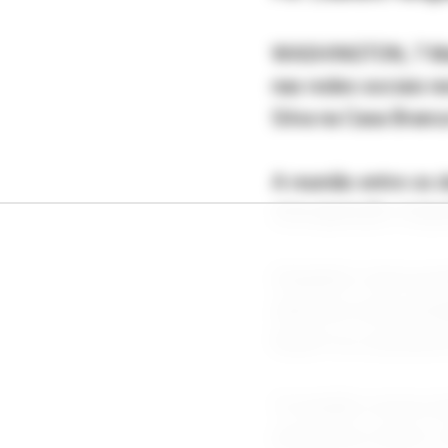
WASHINGTON, 7 Mai 
nas redes sociais n
Silva na Casa Branc
A reunião entre os d
uma aparição conjun
Enquanto Lula se pr
disse em uma posta
Brasil" se concentr
"A reunião correu m
elementos-chave", d