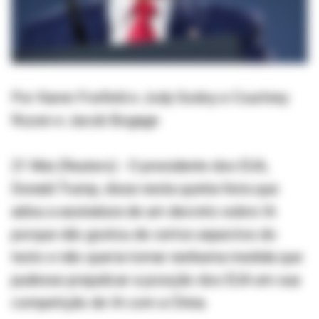
Por Karen Freifeld e Jody Godoy e Courtney
Rozen e Jacob Bogage
21 Mai (Reuters) - O presidente dos EUA,
Donald Trump, disse nesta quinta-feira que
adiou a assinatura de um decreto sobre IA
porque não gostou de certos aspectos do
texto e não queria tomar nenhuma medida que
pudesse prejudicar a posição dos EUA em sua
competição de IA com a China.