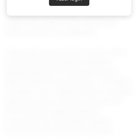
ataques cibernéticos complexos, embora
especialistas em segurança cibernética
tenham dito à Reuters que os temores de
hacking irrestrito são exagerados.
Trump, desde que reassumiu o poder, adotou
uma postura mais branda em relação às
grandes empresas de tecnologia do que a
administração de seu antecessor, o presidente
Joe Biden, com o surgimento da IA e seu papel
desproporcional no mercado acionário dos
EUA. No entanto, alguns partidários
proeminentes de Trump estão exigindo
barreiras de proteção para a tecnologia.