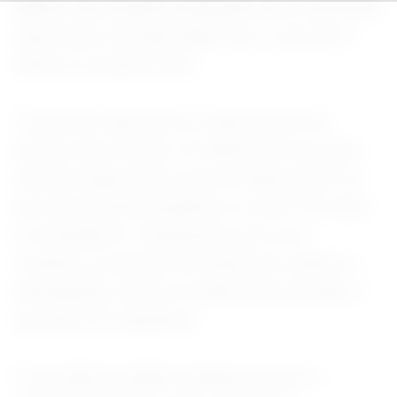
público de modelos avançados de IA, disseram
duas fontes familiarizadas com o decreto à
Reuters na quarta-feira.
Trump não especificou a quais partes do
decreto ele se opôs. Os defensores do setor
de tecnologia temem que as disposições do
decreto possam prejudicar os lucros do setor
se retardarem o lançamento de novos
modelos ou levarem as empresas a alterar o
desempenho desses modelos para atender a
questões de segurança.
O presidente também planejou instruir o