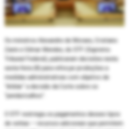
Os ministros Alexandre de Moraes, Cristiano
Zanin e Gilmar Mendes, do STF (Supremo
Tribunal Federal), publicaram decisões nesta
sexta-feira (8) para reforçar proibições a
medidas administrativas com objetivo de
“driblar” a decisão da Corte sobre os
“penduricalhos”.
O STF restringiu os pagamentos desses tipos
de verbas — recursos adicionais que permitem