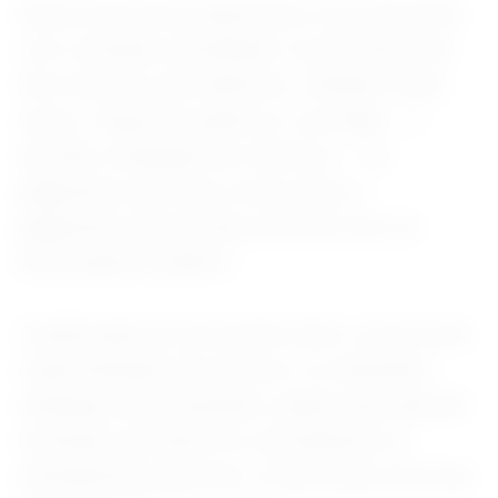
Nesta sexta-feira, publicaram novas decisões
com conteúdo semelhante. As decisões dos
três ministros são idênticas. Também nesta
sexta, o Supremo publicou o acórdão — a
decisão colegiada dos ministros — do
julgamento que fixou a tese sobre o
pagamento de parcelas acima do teto do
funcionalismo público.
A publicação do documento abre o prazo para
a apresentação de recursos, os chamados
embargos de declaração, usados para apontar
eventuais omissões ou contradições no
entendimento da Corte. O prazo para esse tipo