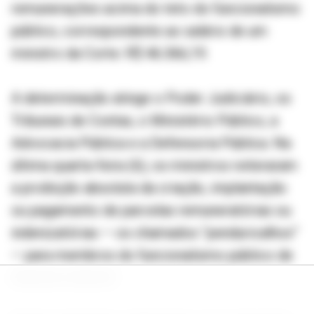
remunerações acima do teto do funcionalismo
público, correspondente ao salário de um
ministro da Corte: R$ 46.366,19.
A determinação atinge o Poder Judiciário, os
Tribunais de Contas, o Ministério Público, a
Advocacia Pública e a Defensoria Pública. Na
última quarta-feira (6), os ministros reiteraram
a proibição absoluta da criação, implantação
ou pagamento de parcelas remuneratórias ou
indenizatórias — os chamados “penduricalhos”
— para membros do funcionalismo público de
diversos setores.