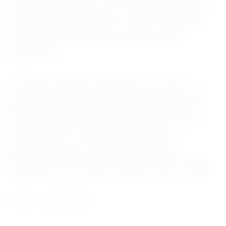
justificar adicionais, criar novas gratificações
por acúmulo de trabalho ou fazer mudanças
internas que resultem em aumento de
benefícios.
A decisão também determina que todos os
pagamentos sejam registrados em um único
contracheque, que deverá refletir de forma
transparente os valores efetivamente
depositados nas contas bancárias dos
integrantes dos órgãos atingidos pela medida.
Fonte: Jornal O Sul