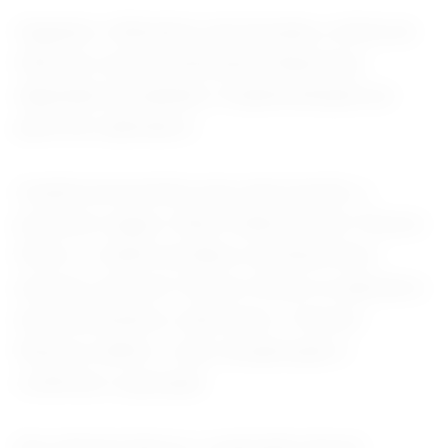
Segundo o Ministério da Fazenda, a oferta do
título em outras instituições financeiras
dependerá da adesão e implementação por
parte de cada banco.
A pasta acrescentou que, para investir, o
processo segue o fluxo tradicional do Tesouro
Direto: o cliente do Banco do Brasil deve
acessar a área do Tesouro Direto no aplicativo
de investimentos, selecionar o Tesouro
Reserva, definir o valor da aplicação e
confirmar a operação.
Nos demais bancos, a operação deverá