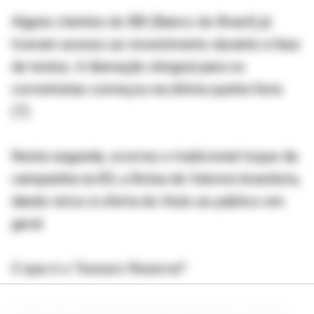
Alguns clientes do BB (Banco do Brasil) já
tiveram acesso ao investimento durante a fase
de testes. A liberação integral para os
correntistas começou na última quinta-feira
(7).
Nesta segunda, ocorreu o tradicional toque da
campainha na B3, a Bolsa de Valores brasileira,
dando início à oferta do título ao público em
geral.
O que é o Tesouro Reserva?
É um novo título de dívida pública do Tesouro