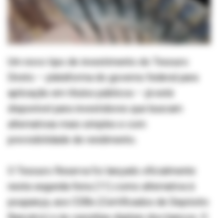
Um novo tipo de investimento do Tesouro
Direto – plataforma do governo federal para
aplicação em títulos públicos – já está
disponível para investidores que buscam
alternativas mais simples e com
previsibilidade de rendimento.
O Tesouro Reserva foi lançado oficialmente
nesta segunda-feira (11) como alternativa à
poupança, aos CDBs (Certificados de Depósito
Bancário) e às caixinhas digitais dos bancos. O