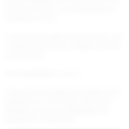
da semana, inclusive, com possibilidade de
transferência via Pix.
O vencimento do papel será de três anos, mas
o resgate pode ser feito a qualquer momento,
sem descontos.
Qual a rentabilidade e o risco?
O novo título terá rendimento atrelado à Selic,
atualmente em 14,5% ao ano. Ainda não foi
detalhado, porém, se a rentabilidade será
equivalente a 100% da taxa.