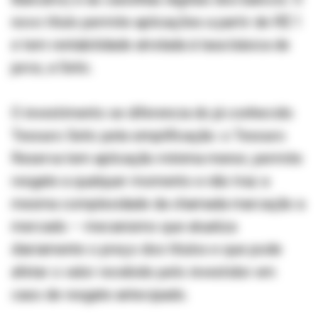
novo título permite aplicações a partir de R$ 1
e tem rentabilidade atrelada à taxa básica de
juros, a Selic.
O investimento se diferencia do já conhecido
Tesouro Selic pela simplificação: o Tesouro
Reserva tem aplicação mínima menor, permite
resgate a qualquer momento e não traz a
mesma complexidade da chamada marcação a
mercado – mecanismo que atualiza
diariamente o preço dos títulos e que pode
afetar o valor recebido pelo investidor em
caso de resgate antecipado.