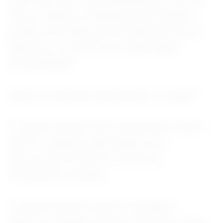
Direto. Segundo o Ministério da Fazenda, o
produto foi criado para formação de reserva
financeira, “com foco em simplicidade e
previsibilidade”.
Quais as condições de aplicação e resgate?
O Tesouro Reserva tem investimento mínimo
de R$ 1. Segundo especialistas, isso
democratiza e facilita o acesso por
investidores iniciantes.
O sistema permite investir e resgatar o
dinheiro a qualquer hora do dia, todos os dias